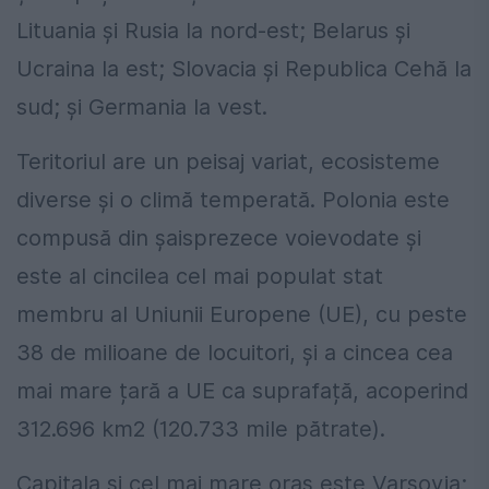
Lituania și Rusia la nord-est; Belarus și
Ucraina la est; Slovacia și Republica Cehă la
sud; și Germania la vest.
Teritoriul are un peisaj variat, ecosisteme
diverse și o climă temperată. Polonia este
compusă din șaisprezece voievodate și
este al cincilea cel mai populat stat
membru al Uniunii Europene (UE), cu peste
38 de milioane de locuitori, și a cincea cea
mai mare țară a UE ca suprafață, acoperind
312.696 km2 (120.733 mile pătrate).
Capitala și cel mai mare oraș este Varșovia;