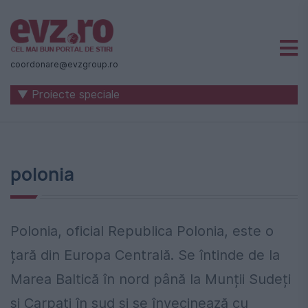
Știri
naționale
coordonare@evzgroup.ro
și
▼ Proiecte speciale
internaționale
|
România
polonia
-
Evenimentul
Zilei
Polonia, oficial Republica Polonia, este o
țară din Europa Centrală. Se întinde de la
Marea Baltică în nord până la Munții Sudeți
și Carpați în sud și se învecinează cu