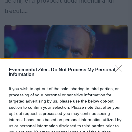
de ani, el a provocat două incendii anul
trecut....
Evenimentul Zilei -
Do Not Process My Personal
Information
If you wish to opt-out of the sale, sharing to third parties, or
processing of your personal or sensitive information for
targeted advertising by us, please use the below opt-out
Rusia ar putea ataca Europa, în 2027.
section to confirm your selection. Please note that after your
opt-out request is processed you may continue seeing
Noul avertisment, bazat pe un mare
interest-based ads based on personal information utilized by
argument
us or personal information disclosed to third parties prior to
your opt-out. You may separately opt-out of the further