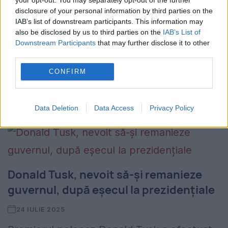
27 IULIE 2025
disclosure of your personal information by third parties on the
IAB’s list of downstream participants. This information may
Rusia va fi pregătită pentru o confruntarea
also be disclosed by us to third parties on the
IAB’s List of
Downstream Participants
that may further disclose it to other
militară cu Europa, în următorii doi ani.
third parties.
Avertismentul vine de la premierul Donald
CONFIRM
Tusk, care mai spune că Polonia ar fi ”prima
linie...
Data Deletion
Data Access
Privacy Policy
Donald Tusk, nevoit să-și remanieze
guvernul, după eșecul la prezidențiale
24 IULIE 2025