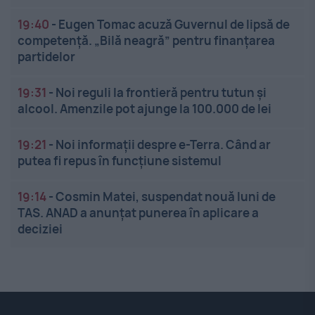
19:40
-
Eugen Tomac acuză Guvernul de lipsă de
competență. „Bilă neagră” pentru finanțarea
partidelor
19:31
-
Noi reguli la frontieră pentru tutun și
alcool. Amenzile pot ajunge la 100.000 de lei
19:21
-
Noi informații despre e-Terra. Când ar
putea fi repus în funcțiune sistemul
19:14
-
Cosmin Matei, suspendat nouă luni de
TAS. ANAD a anunțat punerea în aplicare a
deciziei