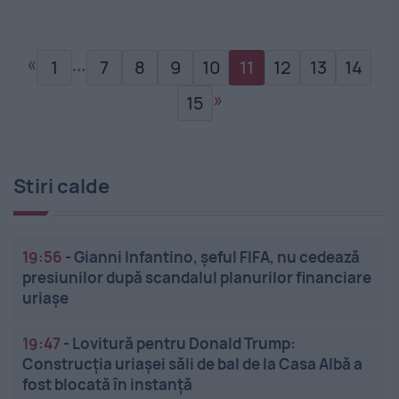
«
…
1
7
8
9
10
11
12
13
14
»
15
Stiri calde
19:56
-
Gianni Infantino, șeful FIFA, nu cedează
presiunilor după scandalul planurilor financiare
uriașe
19:47
-
Lovitură pentru Donald Trump:
Construcția uriașei săli de bal de la Casa Albă a
fost blocată în instanță