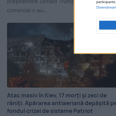
președintele Donald Trump, și un avion
participants
Downstream 
comercial s-au...
Atac masiv în Kiev, 17 morți și zeci de
răniți. Apărarea antiaeriană depășită p
fondul crizei de sisteme Patriot