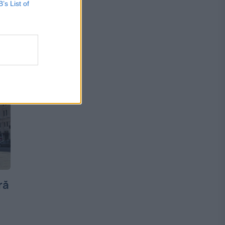
B’s List of
ră