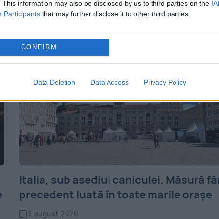
. This information may also be disclosed by us to third parties on the
IA
Participants
that may further disclose it to other third parties.
CONFIRM
Data Deletion
Data Access
Privacy Policy
Italia, sub asediul caniculei. Măsură fă
e
precedent luată în toate marile orașe
6 august 2026