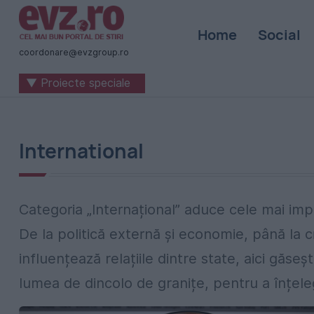
Știri
Home
Social
naționale
coordonare@evzgroup.ro
și
▼ Proiecte speciale
internaționale
|
România
International
-
Evenimentul
Categoria „Internațional” aduce cele mai imp
Zilei
De la politică externă și economie, până la c
influențează relațiile dintre state, aici găseșt
lumea de dincolo de granițe, pentru a înțele