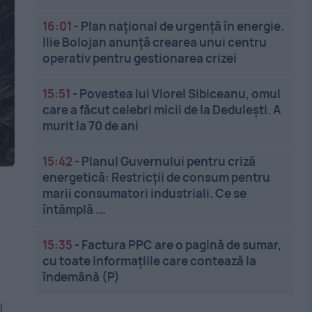
16:01
-
Plan național de urgență în energie.
Ilie Bolojan anunță crearea unui centru
operativ pentru gestionarea crizei
15:51
-
Povestea lui Viorel Sibiceanu, omul
care a făcut celebri micii de la Dedulești. A
murit la 70 de ani
15:42
-
Planul Guvernului pentru criză
energetică: Restricții de consum pentru
marii consumatori industriali. Ce se
a
întâmplă ...
15:35
-
Factura PPC are o pagină de sumar,
cu toate informațiile care contează la
îndemână (P)
l