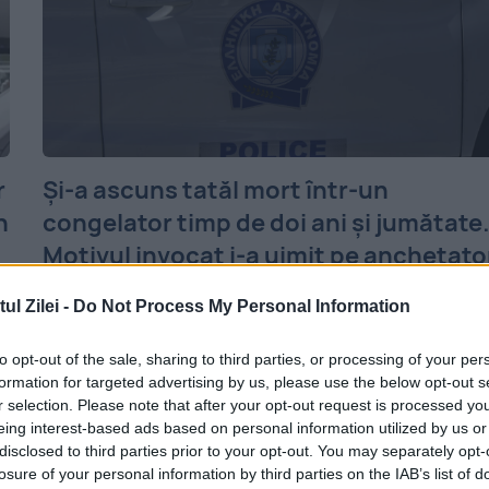
r
Și-a ascuns tatăl mort într-un
n
congelator timp de doi ani și jumătate
Motivul invocat i-a uimit pe anchetato
6 august 2026
l Zilei -
Do Not Process My Personal Information
Un bărbat în vârstă de 55 de ani a fost
to opt-out of the sale, sharing to third parties, or processing of your per
arestat în Grecia după ce a recunoscut că 
formation for targeted advertising by us, please use the below opt-out s
r selection. Please note that after your opt-out request is processed y
ascuns timp de aproximativ doi ani și
eing interest-based ads based on personal information utilized by us or
disclosed to third parties prior to your opt-out. You may separately opt-
jumătate trupul neînsuflețit al...
losure of your personal information by third parties on the IAB’s list of