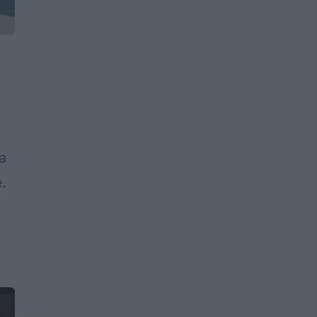
a
.
.