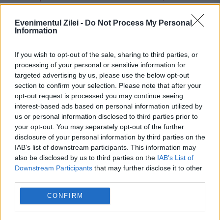
Sesizarea aspectelor neconforme, pt.
Evenimentul Zilei -
Do Not Process My Personal
Information
respectarea art. 15 din Regulamentul
900/2024 privind transparența și vizarea
If you wish to opt-out of the sale, sharing to third parties, or
processing of your personal or sensitive information for
unui public-țintă în publicitatea politică –
targeted advertising by us, please use the below opt-out
section to confirm your selection. Please note that after your
campanie@pnl.ro
opt-out request is processed you may continue seeing
interest-based ads based on personal information utilized by
Furnizor de servicii de publicitate
us or personal information disclosed to third parties prior to
politică:
your opt-out. You may separately opt-out of the further
disclosure of your personal information by third parties on the
IAB’s list of downstream participants. This information may
S.C. Editura Evenimentul și Capital SRL , cu
also be disclosed by us to third parties on the
IAB’s List of
sediul în București, strada Ceasornicului, nr.
Downstream Participants
that may further disclose it to other
third parties.
3-7, etaj 4, apartament 13, sector 1, cod
CONFIRM
fiscal RO26434909 certificat de
înmatriculare J40/758/2010, reprezentat in