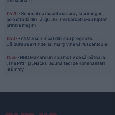
trei scenarii
12:20
-
Scandal cu macete și spray lacrimogen,
pe o stradă din Târgu Jiu. Trei bărbați s-au luptat
printre mașini
12:07
-
ANM a schimbat din nou prognoza.
Căldura se extinde, iar marți vine vârful caniculei
11:58
-
HBO Max are un nou motiv de sărbătoare.
„The Pitt” și „Hacks” adună zeci de nominalizări
la Emmy