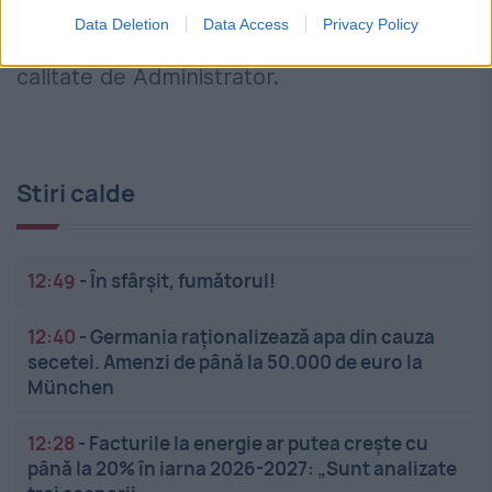
Data Deletion
Data Access
Privacy Policy
mod legal de Munteanu Virgil-Iulian, în
calitate de Administrator.
Stiri calde
12:49
-
În sfârșit, fumătorul!
12:40
-
Germania raționalizează apa din cauza
secetei. Amenzi de până la 50.000 de euro la
München
12:28
-
Facturile la energie ar putea crește cu
până la 20% în iarna 2026-2027: „Sunt analizate