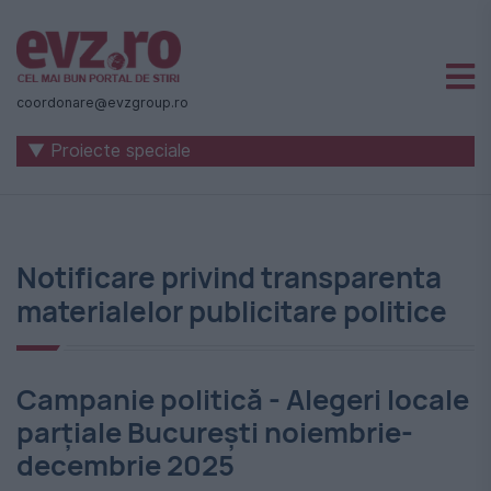
Știri
naționale
coordonare@evzgroup.ro
și
▼ Proiecte speciale
internaționale
|
România
Notificare privind transparenta
-
materialelor publicitare politice
Evenimentul
Zilei
Campanie politică - Alegeri locale
parțiale București noiembrie-
decembrie 2025