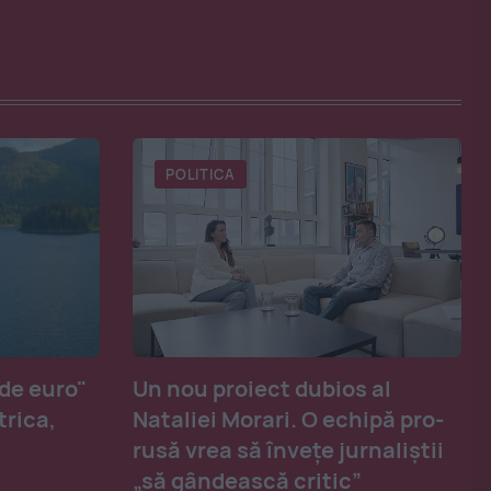
POLITICA
 de euro"
Un nou proiect dubios al
trica,
Nataliei Morari. O echipă pro-
rusă vrea să înveţe jurnaliştii
„să gândească critic”