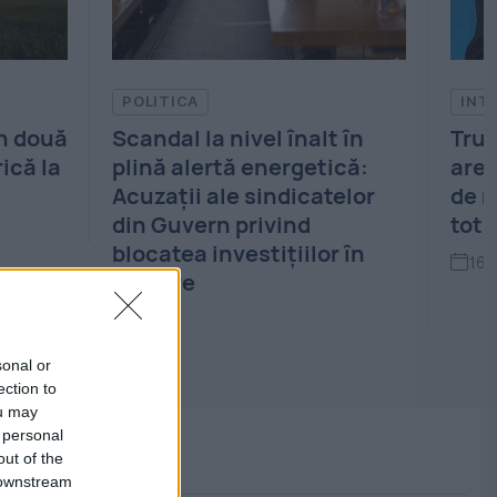
INTERNATIONAL
 nivel înalt în
Trump recunoaște că SU
tă energetică:
are probleme cu stocuril
le sindicatelor
de muniții. Ce arme sunt
 privind
tot mai greu de înlocuit
nvestițiilor în
16:24
sonal or
ection to
ou may
 personal
out of the
 downstream