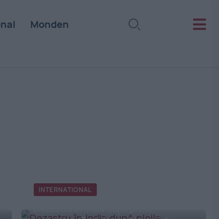
onal
Monden
INTERNATIONAL
Dezastru în India după ploile