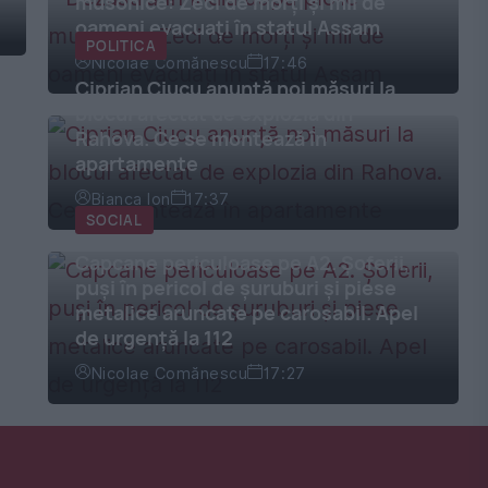
musonice: Zeci de morți și mii de
oameni evacuați în statul Assam
POLITICA
Nicolae Comănescu
17:46
Ciprian Ciucu anunță noi măsuri la
blocul afectat de explozia din
Rahova. Ce se montează în
apartamente
Bianca Ion
17:37
SOCIAL
Capcane periculoase pe A2. Șoferii,
puși în pericol de șuruburi și piese
metalice aruncate pe carosabil. Apel
de urgență la 112
Nicolae Comănescu
17:27