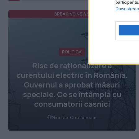
participants
Downstream 
BREAKING NEWS
POLITICA
Risc de raționalizare a
curentului electric în România.
Guvernul a aprobat măsuri
speciale. Ce se întâmplă cu
consumatorii casnici
Nicolae Comănescu