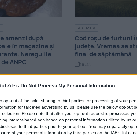
VREMEA
POLITICA
Cod roșu de furtuni în două
Scandal la
județe. Vremea se strică la
plină aler
final de săptămână
Acuzații a
din Guvern
16:42
blocatea i
stocare
l Zilei -
Do Not Process My Personal Information
16:32
to opt-out of the sale, sharing to third parties, or processing of your per
formation for targeted advertising by us, please use the below opt-out s
r selection. Please note that after your opt-out request is processed y
eing interest-based ads based on personal information utilized by us or
disclosed to third parties prior to your opt-out. You may separately opt-
losure of your personal information by third parties on the IAB’s list of