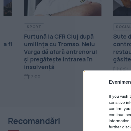
SOCIAL
CFR Cluj după
Sute de amenzi după
 Tromso. Nelu
controale în magazine și
ară antrenorul
restaurante. Neregulile
e intrarea în
găsite de ANPC
16:51
Evenimentu
If you wish 
sensitive in
confirm you
continue se
Recomandări
information 
further disc