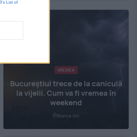
B’s List of
VREMEA
Bucureștiul trece de la caniculă
la vijelii. Cum va fi vremea în
weekend
Bianca Ion