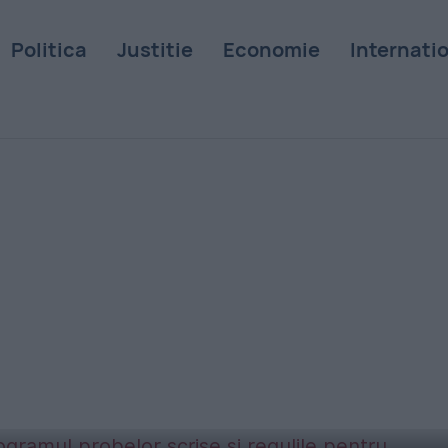
Politica
Justitie
Economie
Internati
 de toamnă. Programul
entru candidați