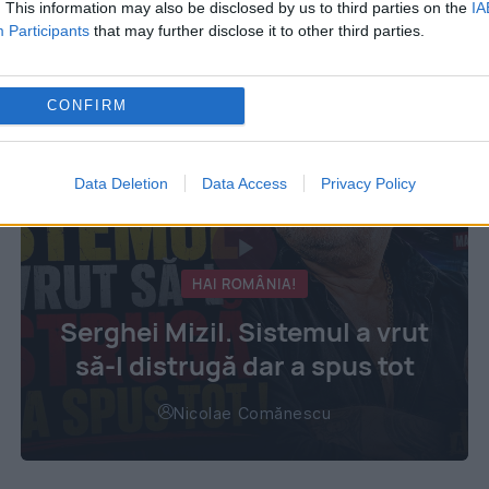
. This information may also be disclosed by us to third parties on the
IA
Participants
that may further disclose it to other third parties.
CONFIRM
Data Deletion
Data Access
Privacy Policy
HAI ROMÂNIA!
Serghei Mizil. Sistemul a vrut
să-l distrugă dar a spus tot
Nicolae Comănescu