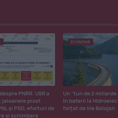
A
ECONOMIE
 despre PNRR. USR a
Un "tun de 2 miliarde
 jaloanele prost
în baterii la Hidroelec
PNL și PSD, eforturi de
forțat de Ilie Bolojan
re și schimbare