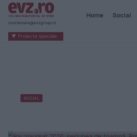
Știri
Home
Social
naționale
coordonare@evzgroup.ro
și
▼ Proiecte speciale
internaționale
|
România
-
Evenimentul
Zilei
SOCIAL
Bacalaureat 2026, sesiunea
probelor scrise și regulile p