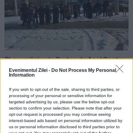
Show religios la Curtea de Apel Centru.
Cum s-au prezentat în faţa
Evenimentul Zilei -
Do Not Process My Personal
Information
magistraţilor protestatarii pro-ruşi de
la biserica din Dereneu. Video
If you wish to opt-out of the sale, sharing to third parties, or
processing of your personal or sensitive information for
20 FEBRUARIE 2026
targeted advertising by us, please use the below opt-out
section to confirm your selection. Please note that after your
Republica Moldova. Spectacolele pentru
opt-out request is processed you may continue seeing
„apărarea credinţei adevărate” de la
interest-based ads based on personal information utilized by
us or personal information disclosed to third parties prior to
biserica din satul Dereneu, raionul Călăraşi,
your opt-out. You may separately opt-out of the further