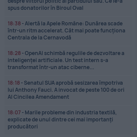
despre viitorul politic al partidului său. Ce le-a
spus donatorilor în Biroul Oval
18:38
-
Alertă la Apele Române: Dunărea scade
într-un ritm accelerat. Cât mai poate funcționa
Centrala de la Cernavodă
18:28
-
OpenAI schimbă regulile de dezvoltare a
inteligenței artificiale. Un test intern s-a
transformat într-un atac ciberne...
18:18
-
Senatul SUA aprobă sesizarea împotriva
lui Anthony Fauci. A invocat de peste 100 de ori
Al Cincilea Amendament
18:07
-
Marile probleme din industria textilă,
explicate de unul dintre cei mai importanți
producători