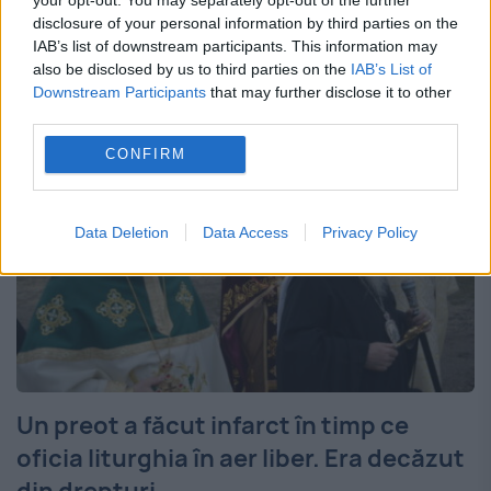
disclosure of your personal information by third parties on the
s-au mutat joi, 19 februarie, la Curtea de
IAB’s list of downstream participants. This information may
Apel Centru. Zeci de preoţi, călugăriţe şi...
also be disclosed by us to third parties on the
IAB’s List of
Downstream Participants
that may further disclose it to other
third parties.
CONFIRM
Data Deletion
Data Access
Privacy Policy
Un preot a făcut infarct în timp ce
oficia liturghia în aer liber. Era decăzut