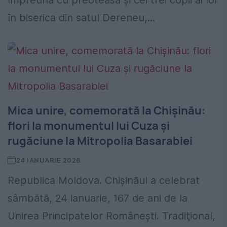
împreună cu preoteasa şi cei trei copii ai lor
în biserica din satul Dereneu,...
Mica unire, comemorată la Chişinău:
flori la monumentul lui Cuza şi
rugăciune la Mitropolia Basarabiei
24 IANUARIE 2026
Republica Moldova. Chişinăul a celebrat
sâmbătă, 24 ianuarie, 167 de ani de la
Unirea Principatelor Româneşti. Tradiţional,