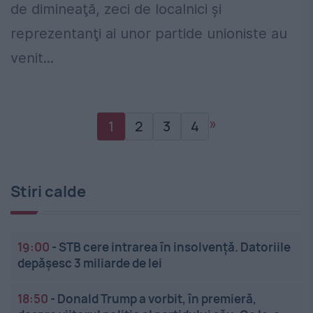
de dimineaţă, zeci de localnici şi
reprezentanţi ai unor partide unioniste au
venit...
»
1
2
3
4
Stiri calde
19:00
-
STB cere intrarea în insolvență. Datoriile
depășesc 3 miliarde de lei
18:50
-
Donald Trump a vorbit, în premieră,