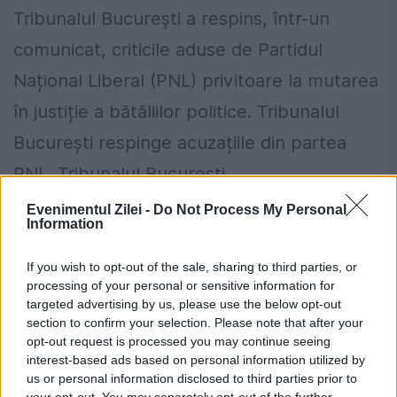
Tribunalul București a respins, într-un
comunicat, criticile aduse de Partidul
Național Liberal (PNL) privitoare la mutarea
în justiție a bătăliilor politice. Tribunalul
București respinge acuzațiile din partea
PNL „Tribunalul București...
Evenimentul Zilei -
Do Not Process My Personal
Information
If you wish to opt-out of the sale, sharing to third parties, or
processing of your personal or sensitive information for
targeted advertising by us, please use the below opt-out
section to confirm your selection. Please note that after your
opt-out request is processed you may continue seeing
interest-based ads based on personal information utilized by
us or personal information disclosed to third parties prior to
your opt-out. You may separately opt-out of the further