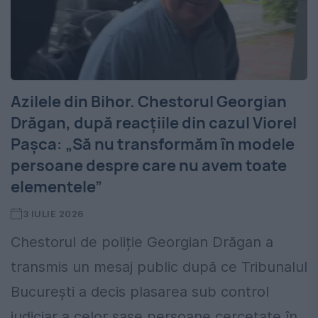
Azilele din Bihor. Chestorul Georgian
Drăgan, după reacțiile din cazul Viorel
Pașca: „Să nu transformăm în modele
persoane despre care nu avem toate
elementele”
3 IULIE 2026
Chestorul de poliție Georgian Drăgan a
transmis un mesaj public după ce Tribunalul
București a decis plasarea sub control
judiciar a celor șase persoane cercetate în