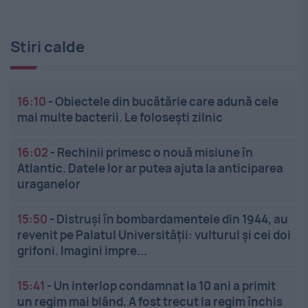
Stiri calde
16:10
-
Obiectele din bucătărie care adună cele
mai multe bacterii. Le folosești zilnic
16:02
-
Rechinii primesc o nouă misiune în
Atlantic. Datele lor ar putea ajuta la anticiparea
uraganelor
15:50
-
Distruși în bombardamentele din 1944, au
revenit pe Palatul Universității: vulturul și cei doi
grifoni. Imagini impre...
15:41
-
Un interlop condamnat la 10 ani a primit
un regim mai blând. A fost trecut la regim închis