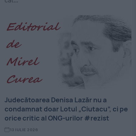
cât...
Judecătoarea Denisa Lazăr nu a
condamnat doar Lotul „Ciutacu”, ci pe
orice critic al ONG-urilor #rezist
13 IULIE 2026