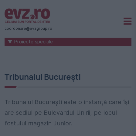
Știri
naționale
coordonare@evzgroup.ro
și
▼ Proiecte speciale
internaționale
|
România
Tribunalul București
-
Evenimentul
Zilei
Tribunalul București este o instanță care își
are sediul pe Bulevardul Unirii, pe locul
fostului magazin Junior.