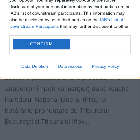
disclosure of your personal information by third parties on the
IAB’s list of downstream participants. This information may
also be disclosed by us to third parties on the
IAB’s List of
CSM acuză o „escaladare fără
Downstream Participants
that may further disclose it to other
precedent a atacurilor împotriva
third parties.
justiţiei”
CONFIRM
2 IULIE 2026
Consiliul Superior al Magistraturii (CSM) a
Data Deletion
Data Access
Privacy Policy
acuzat o „escaladare fără precedent” a
„atacurilor împotriva justiției”, după reacția
Partidului Naţional Liberal (PNL) la
hotărârile pronunţate de Tribunalul
Bucureşti şi Tribunalul Ilfov...