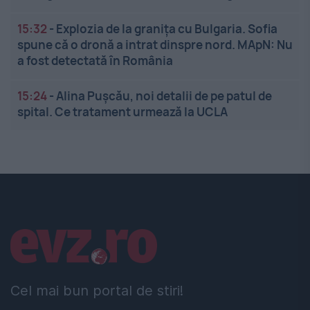
15:32
-
Explozia de la granița cu Bulgaria. Sofia
spune că o dronă a intrat dinspre nord. MApN: Nu
a fost detectată în România
15:24
-
Alina Pușcău, noi detalii de pe patul de
spital. Ce tratament urmează la UCLA
Linkuri utile
Cel mai bun portal de stiri!