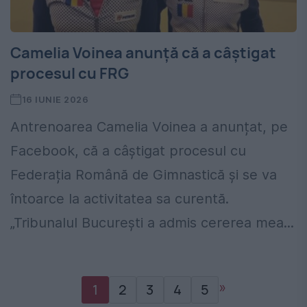
Camelia Voinea anunță că a câștigat
procesul cu FRG
16 IUNIE 2026
Antrenoarea Camelia Voinea a anunțat, pe
Facebook, că a câștigat procesul cu
Federația Română de Gimnastică și se va
întoarce la activitatea sa curentă.
„Tribunalul București a admis cererea mea...
»
1
2
3
4
5