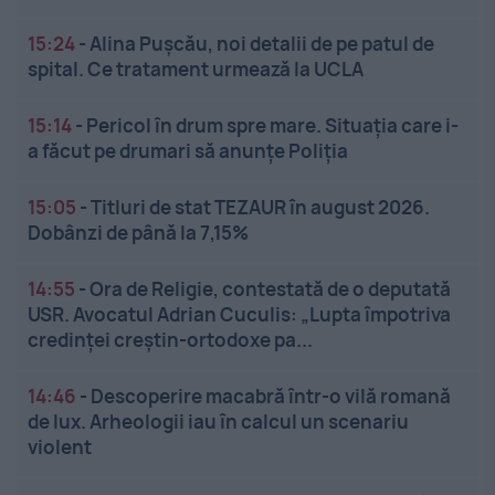
15:24
-
Alina Pușcău, noi detalii de pe patul de
spital. Ce tratament urmează la UCLA
15:14
-
Pericol în drum spre mare. Situația care i-
a făcut pe drumari să anunțe Poliția
15:05
-
Titluri de stat TEZAUR în august 2026.
Dobânzi de până la 7,15%
14:55
-
Ora de Religie, contestată de o deputată
USR. Avocatul Adrian Cuculis: „Lupta împotriva
credinței creștin-ortodoxe pa...
14:46
-
Descoperire macabră într-o vilă romană
de lux. Arheologii iau în calcul un scenariu
violent