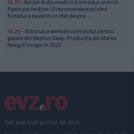
14:37
-
Scribii AI din medicină introduc erori în
fișele pacienților. O recomandare privind
fumatul a devenit un sfat despre ...
14:29
-
Silcotub a semnat contractul pentru
gazele din Neptun Deep. Producția din Marea
Neagră începe în 2027
Linkuri utile
Cel mai bun portal de stiri!