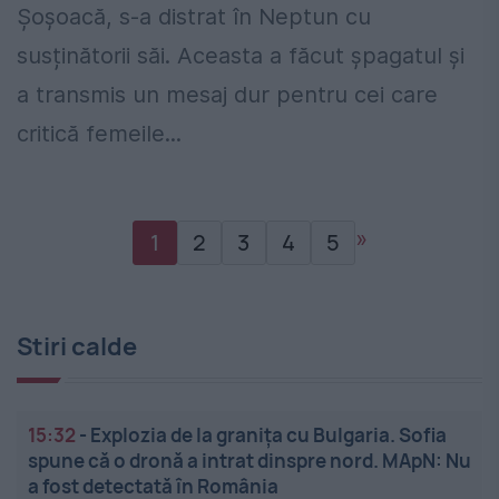
Șoșoacă, s-a distrat în Neptun cu
susținătorii săi. Aceasta a făcut șpagatul și
a transmis un mesaj dur pentru cei care
critică femeile...
»
1
2
3
4
5
Stiri calde
15:32
-
Explozia de la granița cu Bulgaria. Sofia
spune că o dronă a intrat dinspre nord. MApN: Nu
a fost detectată în România