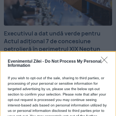
Executivul a dat undă verde pentru
Actul adițional 7 de concesiune
petrolieră în perimetrul XIX Neptun
9 DECEMBRIE 2025
Evenimentul Zilei -
Do Not Process My Personal
Information
Executivul condus de premierul Ilie Bolojan
a extins cu doi ani, marţi, prin hotărâre,
If you wish to opt-out of the sale, sharing to third parties, or
processing of your personal or sensitive information for
durata fazei curente de explorare din
targeted advertising by us, please use the below opt-out
section to confirm your selection. Please note that after your
Acordul de concesiune pentru explorare,
opt-out request is processed you may continue seeing
dezvoltare şi exploatare petrolieră în...
interest-based ads based on personal information utilized by
us or personal information disclosed to third parties prior to
your opt-out. You may separately opt-out of the further