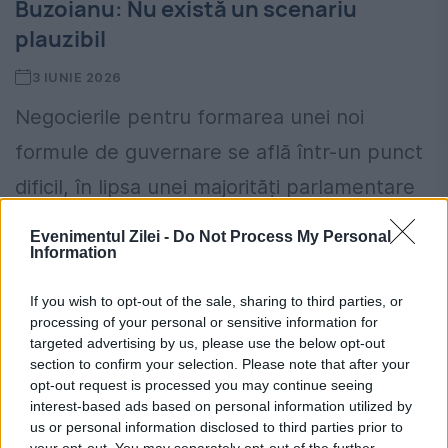
Buzoianu: Nu există un scenariu
plauzibil
3 IUNIE 2026
Negocierile pentru formarea unei noi
formule de guvernare se află într-un punct
dificil, în lipsa unei majorități parlamentare
consolidate, a declarat ministrul interimar al
Evenimentul Zilei -
Do Not Process My Personal
Information
Mediului, Diana Buzoianu. Oficialul a
afirmat...
If you wish to opt-out of the sale, sharing to third parties, or
processing of your personal or sensitive information for
targeted advertising by us, please use the below opt-out
section to confirm your selection. Please note that after your
opt-out request is processed you may continue seeing
interest-based ads based on personal information utilized by
us or personal information disclosed to third parties prior to
your opt-out. You may separately opt-out of the further