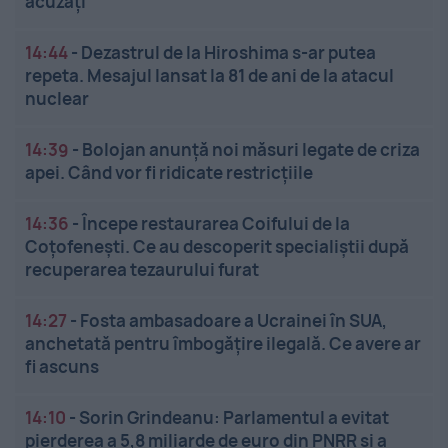
acuzați
14:44
-
Dezastrul de la Hiroshima s-ar putea
repeta. Mesajul lansat la 81 de ani de la atacul
nuclear
14:39
-
Bolojan anunță noi măsuri legate de criza
apei. Când vor fi ridicate restricțiile
14:36
-
Începe restaurarea Coifului de la
Coțofenești. Ce au descoperit specialiștii după
recuperarea tezaurului furat
14:27
-
Fosta ambasadoare a Ucrainei în SUA,
anchetată pentru îmbogățire ilegală. Ce avere ar
fi ascuns
14:10
-
Sorin Grindeanu: Parlamentul a evitat
pierderea a 5,8 miliarde de euro din PNRR și a