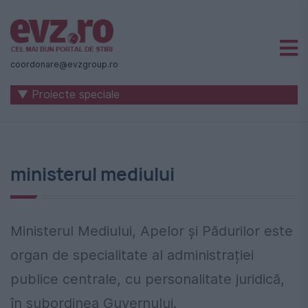
Știri
naționale
coordonare@evzgroup.ro
și
▼ Proiecte speciale
internaționale
|
România
ministerul mediului
-
Evenimentul
Zilei
Ministerul Mediului, Apelor și Pădurilor este
organ de specialitate al administrației
publice centrale, cu personalitate juridică,
în subordinea Guvernului.