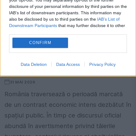
disclosure of your personal information by third parties on the
IAB’s list of downstream participants. This information may
also be disclosed by us to third parties on the
IAB’s List of
Downstream Participants
that may further disclose it to other
third parties.
CONFIRM
Monopolul din umbră. Cum transformă
interesele de culise resursele
Data Deletion
Data Access
Privacy Policy
geologice în proiecte de lux
31 MAI 2026
România traversează o perioadă marcată
de un contrast economic intens dezbătut în
spațiul public. În timp ce discursul oficial
abundă în avertismente privind tăierile