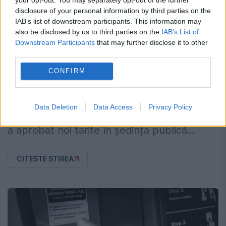
Chișinău. Cât vor plăti locuitorii după
disclosure of your personal information by third parties on the
noua majorare
IAB’s list of downstream participants. This information may
also be disclosed by us to third parties on the
IAB’s List of
4 AUGUST 2026
Downstream Participants
that may further disclose it to other
third parties.
Locuitorii municipiului Chișinău vor achita
CONFIRM
mai mult pentru serviciile de apă potabilă și
canalizare, după ce Agenția Națională
Data Deletion
Data Access
Privacy Policy
pentru Reglementare în Energetică (ANRE)
a aprobat noi tarife în ședința publică...
CITESTE STIREA