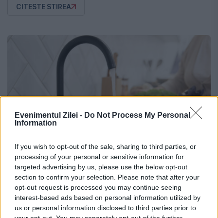
CITESTE STIREA
Evenimentul Zilei -
Do Not Process My Personal
Information
If you wish to opt-out of the sale, sharing to third parties, or
processing of your personal or sensitive information for
targeted advertising by us, please use the below opt-out
section to confirm your selection. Please note that after your
ECONOMIE
opt-out request is processed you may continue seeing
interest-based ads based on personal information utilized by
Apa și canalizarea se scumpesc în
us or personal information disclosed to third parties prior to
your opt-out. You may separately opt-out of the further