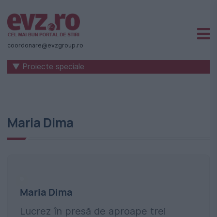
Știri
naționale
coordonare@evzgroup.ro
și
▼ Proiecte speciale
internaționale
|
România
Maria Dima
-
Evenimentul
Zilei
Maria Dima
Lucrez în presă de aproape trei