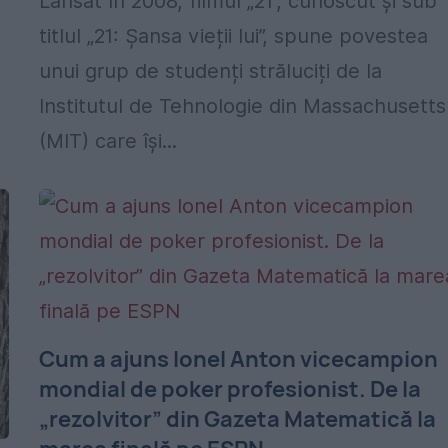
Lansat în 2008, filmul „21”, cunoscut și sub
titlul „21: Șansa vieții lui”, spune povestea
unui grup de studenți străluciți de la
Institutul de Tehnologie din Massachusetts
(MIT) care își...
Cum a ajuns Ionel Anton vicecampion
mondial de poker profesionist. De la
„rezolvitor” din Gazeta Matematică la