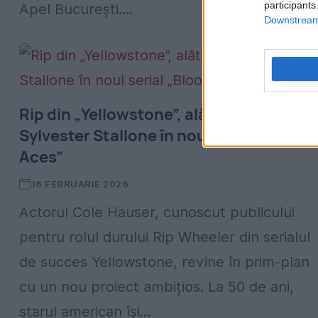
participants
Apel București....
Downstream 
Rip din „Yellowstone”, alături de
Sylvester Stallone în noul serial „Blood
Aces”
16 FEBRUARIE 2026
Actorul Cole Hauser, cunoscut publicului
pentru rolul durului Rip Wheeler din serialul
de succes Yellowstone, revine în prim-plan
cu un nou proiect ambițios. La 50 de ani,
starul american își...