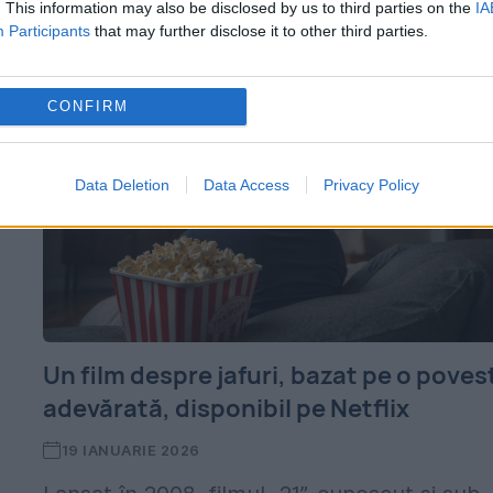
. This information may also be disclosed by us to third parties on the
IA
și este acum în...
Participants
that may further disclose it to other third parties.
CONFIRM
Data Deletion
Data Access
Privacy Policy
Un film despre jafuri, bazat pe o poves
adevărată, disponibil pe Netflix
19 IANUARIE 2026