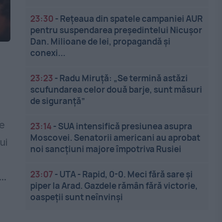
23:30
-
Rețeaua din spatele campaniei AUR
pentru suspendarea președintelui Nicușor
Dan. Milioane de lei, propagandă și
conexi...
,
23:23
-
Radu Miruță: „Se termină astăzi
scufundarea celor două barje, sunt măsuri
de siguranţă”
ie
23:14
-
SUA intensifică presiunea asupra
Moscovei. Senatorii americani au aprobat
ui
noi sancțiuni majore împotriva Rusiei
23:07
-
UTA - Rapid, 0-0. Meci fără sare și
..
piper la Arad. Gazdele rămân fără victorie,
oaspeții sunt neînvinși