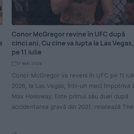
Conor McGregor revine în UFC după
e
cinci ani. Cu cine va lupta la Las Vegas
pe 11 iulie
17 MAI 2026
Conor McGregor va reveni în UFC pe 11 iul
2026, la Las Vegas, într-un meci împotriva l
Max Holloway. Este primul său duel după
accidentarea gravă din 2021, relatează The.