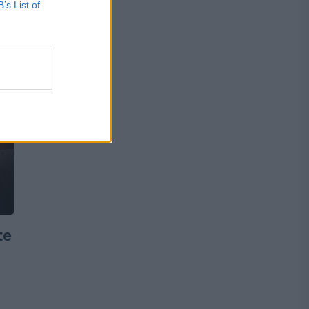
B’s List of
te