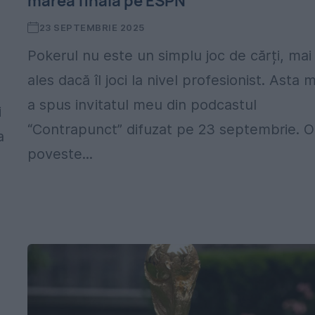
marea finală pe ESPN
23 SEPTEMBRIE 2025
Pokerul nu este un simplu joc de cărți, mai
ales dacă îl joci la nivel profesionist. Asta m
a spus invitatul meu din podcastul
i
“Contrapunct” difuzat pe 23 septembrie. O
a
poveste...
u