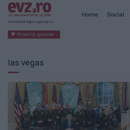
Știri
Home
Social
naționale
coordonare@evzgroup.ro
și
▼ Proiecte speciale
internaționale
|
România
las vegas
-
Evenimentul
Zilei