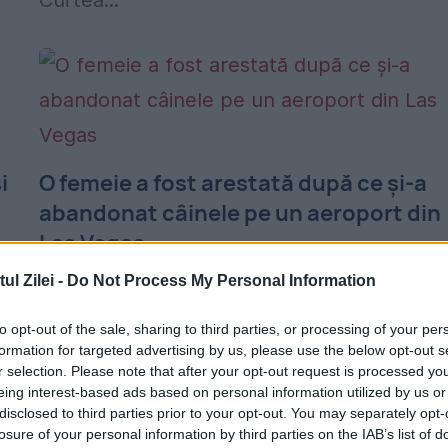
Curtea...
i
O femeie a fost arestată după ce și-a
abandonat câinele pe un aeroport din
Las Vegas
l Zilei -
Do Not Process My Personal Information
21 FEBRUARIE 2026
O femeie a fost arestată după ce și-a
to opt-out of the sale, sharing to third parties, or processing of your per
formation for targeted advertising by us, please use the below opt-out s
abandonat câinele, rasa Goldendoodle, la
r selection. Please note that after your opt-out request is processed y
ghișeul JetBlue din Las Vegas. Patrupedul 
eing interest-based ads based on personal information utilized by us or
disclosed to third parties prior to your opt-out. You may separately opt-
fost preluat de organizația Retriever Resc
losure of your personal information by third parties on the IAB’s list of