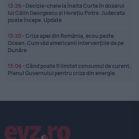
13:29
-
Decizie-cheie la Înalta Curte în dosarul
lui Călin Georgescu și Horațiu Potra. Judecata
poate începe. Update
13:20
-
Criza apei din România, ecou peste
Ocean. Cum văd americanii intervențiile de pe
Dunăre
13:09
-
Când poate fi limitat consumul de curent.
Planul Guvernului pentru criza din energie.
Linkuri utile