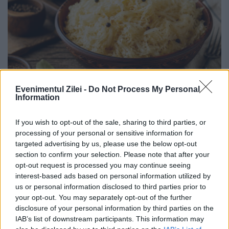
Evenimentul Zilei -
Do Not Process My Personal
Information
Varza murată, noua obsesie alimentară
din administrația Trump. Kennedy și
If you wish to opt-out of the sale, sharing to third parties, or
Vance nu pleacă nicăieri fără ea
processing of your personal or sensitive information for
targeted advertising by us, please use the below opt-out
section to confirm your selection. Please note that after your
18 IUNIE 2026
opt-out request is processed you may continue seeing
Un regim alimentar bazat pe alimente
interest-based ads based on personal information utilized by
us or personal information disclosed to third parties prior to
fermentate și carne provenită de la animale
your opt-out. You may separately opt-out of the further
disclosure of your personal information by third parties on the
crescute natural a devenit tot mai popular
IAB’s list of downstream participants. This information may