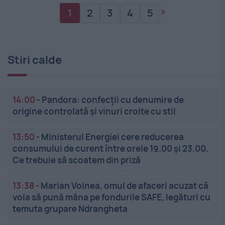
»
1
2
3
4
5
Stiri calde
14:00
-
Pandora: confecții cu denumire de
origine controlată și vinuri croite cu stil
13:50
-
Ministerul Energiei cere reducerea
consumului de curent între orele 19.00 și 23.00.
Ce trebuie să scoatem din priză
13:38
-
Marian Voinea, omul de afaceri acuzat că
voia să pună mâna pe fondurile SAFE, legături cu
temuta grupare Ndrangheta