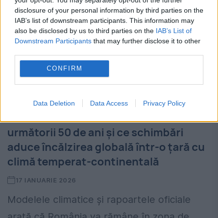
disclosure of your personal information by third parties on the
IAB’s list of downstream participants. This information may
also be disclosed by us to third parties on the
IAB’s List of
Downstream Participants
that may further disclose it to other
third parties.
CONFIRM
Data Deletion
Data Access
Privacy Policy
Cum va arăta vremea în România în
următorii 50 de ani și ce schimbări
aduce încălzirea globală într-o țară cu
climă temperat-continentală
17 IANUARIE 2026
Modelele climatice și rapoartele oficiale
arată că România va rămâne în zona de