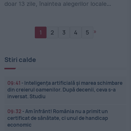
doar 13 zile, înaintea alegerilor locale...
»
1
2
3
4
5
Stiri calde
09:41
-
Inteligența artificială și marea schimbare
din creierul oamenilor. După decenii, ceva s-a
inversat. Studiu
09:32
-
Am înfrânt! România nu a primit un
certificat de sănătate, ci unul de handicap
economic