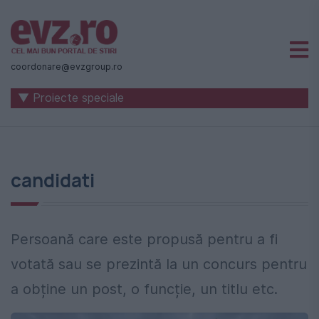
Știri
naționale
coordonare@evzgroup.ro
și
▼ Proiecte speciale
internaționale
|
România
candidati
-
Evenimentul
Zilei
Persoană care este propusă pentru a fi
votată sau se prezintă la un concurs pentru
a obține un post, o funcție, un titlu etc.