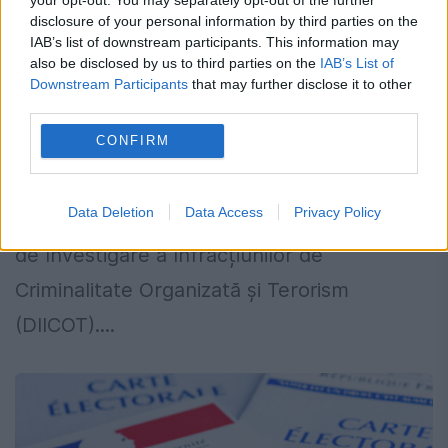
marilor parchete. Cinci procurori intră
disclosure of your personal information by third parties on the
în cursa pentru conducerea DIICOT
IAB’s list of downstream participants. This information may
also be disclosed by us to third parties on the
IAB’s List of
25 FEBRUARIE 2026
Downstream Participants
that may further disclose it to other
third parties.
Procesul de selecție pentru conducerea
CONFIRM
marilor parchete continuă miercuri, odată
cu interviurile dedicate candidaților înscriși
Data Deletion
Data Access
Privacy Policy
pentru funcția de procuror-șef al Direcția
de Investigare a Infracțiunilor de
Criminalitate Organizată și Terorism
(DIICOT)....