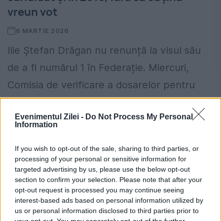
vreun vot
6 MARTIE 2026
Ilie Ștefan Drăgan nu renunță la visul său
de a fi numărul 1 în Federație. Miercuri,
Comisia de verificare a dosarelor pentru
funcțiile de conducere din FRF i-a validat
Evenimentul Zilei -
Do Not Process My Personal
candidatura,...
Information
If you wish to opt-out of the sale, sharing to third parties, or
processing of your personal or sensitive information for
targeted advertising by us, please use the below opt-out
section to confirm your selection. Please note that after your
opt-out request is processed you may continue seeing
interest-based ads based on personal information utilized by
Continuă interviurile pentru șefia
us or personal information disclosed to third parties prior to
your opt-out. You may separately opt-out of the further