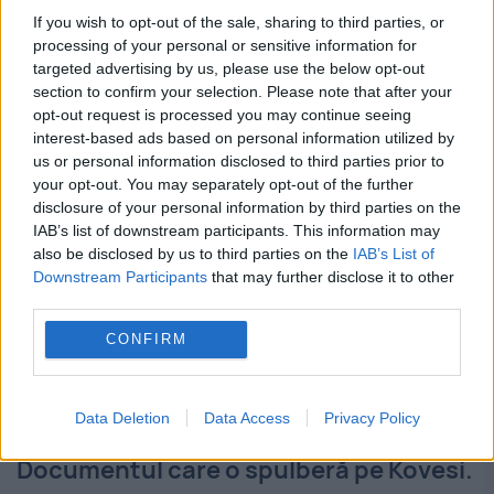
If you wish to opt-out of the sale, sharing to third parties, or
Replici dure în direct la TV. Sorina Matei
processing of your personal or sensitive information for
și un nume greu din România, la cuțite
targeted advertising by us, please use the below opt-out
section to confirm your selection. Please note that after your
2 NOIEMBRIE 2019
opt-out request is processed you may continue seeing
interest-based ads based on personal information utilized by
Jurnalista Sorina Matei a avut parte de un
us or personal information disclosed to third parties prior to
your opt-out. You may separately opt-out of the further
dialog tensionat cu Oana Gheorghiu, după
disclosure of your personal information by third parties on the
ce a încercat să afle detalii din trecutul
IAB’s list of downstream participants. This information may
also be disclosed by us to third parties on the
IAB’s List of
acesteia. Oana Gheorghiu, cofondatoare a
Downstream Participants
that may further disclose it to other
third parties.
Asociației „Dăruiește Viață”,...
CONFIRM
Data Deletion
Data Access
Privacy Policy
Documentul care o spulberă pe Kovesi.