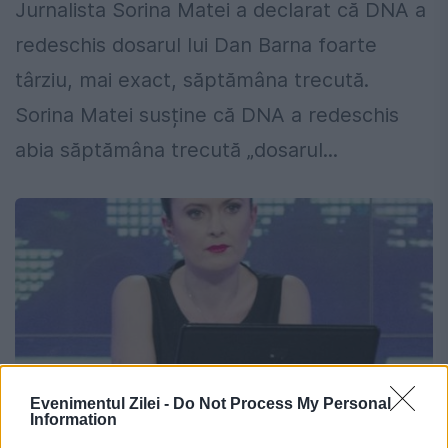
Jurnalista Sorina Matei a declarat că DNA a
redeschis dosarul lui Dan Barna foarte
târziu, mai exact, săptămâna trecută.
Sorina Matei susține că DNA a redeschis
abia săptămâna trecută „dosarul...
Evenimentul Zilei -
Do Not Process My Personal
Information