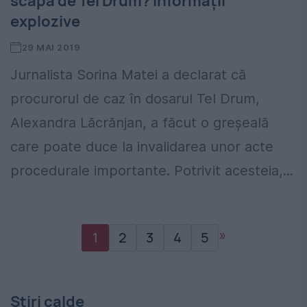
scăpa de Tel Drum? Informații
explozive
29 MAI 2019
Jurnalista Sorina Matei a declarat că
procurorul de caz în dosarul Tel Drum,
Alexandra Lăcrănjan, a făcut o greșeală
care poate duce la invalidarea unor acte
procedurale importante. Potrivit acesteia,...
»
1
2
3
4
5
Stiri calde