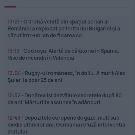
13:21
-
O dronă venită din spațiul aerian al
României a explodat pe teritoriul Bulgariei și a
căzut într-un lan de floarea so...
13:13
-
Cod roșu. Alertă de călătorie în Spania.
Risc de incendii în Valencia
13:04
-
Rugby-ul românesc, în doliu. A murit Alex
Șuler, la doar 25 de ani
12:52
-
Dunărea își dezvăluie secretele după 80
de ani. Mărturiile ascunse în adâncuri
12:43
-
Depozitele europene de gaze, mult sub
media ultimilor ani. Germania refuză intervenția
statului