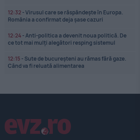
12:32
-
Virusul care se răspândește în Europa.
România a confirmat deja șase cazuri
12:24
-
Anti-politica a devenit noua politică. De
ce tot mai mulți alegători resping sistemul
12:15
-
Sute de bucureșteni au rămas fără gaze.
Când va fi reluată alimentarea
Linkuri utile