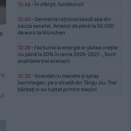
12:49
-
În sfârșit, fumătorul!
12:40
-
Germania raționalizează apa din
cauza secetei. Amenzi de până la 50.000
a
de euro la München
12:28
-
Facturile la energie ar putea crește
cu până la 20% în iarna 2026-2027: „Sunt
analizate trei scenarii
re
12:20
-
Scandal cu macete și spray
lacrimogen, pe o stradă din Târgu Jiu. Trei
bărbați s-au luptat printre mașini
ul