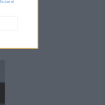
B’s List of
e
 o