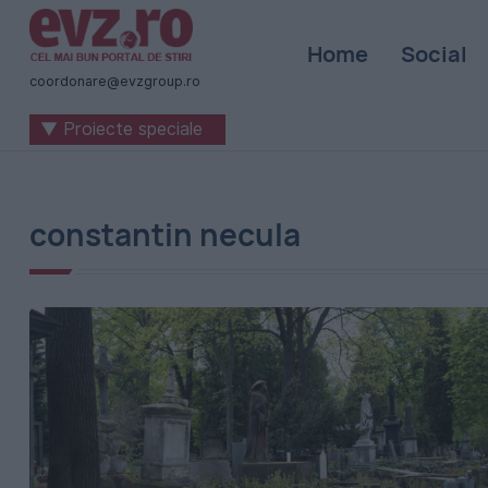
Știri
Home
Social
naționale
coordonare@evzgroup.ro
și
▼ Proiecte speciale
internaționale
|
România
constantin necula
-
Evenimentul
Zilei