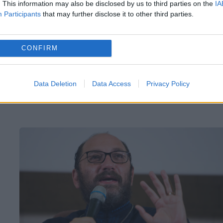
. This information may also be disclosed by us to third parties on the
IA
acest subiect la o emisiune televizată, und
Participants
that may further disclose it to other third parties.
a explicat dacă poate un preot să
înlocuiască un psiholog. Problema pe care
CONFIRM
ridică este totuși ce...
l
Data Deletion
Data Access
Privacy Policy