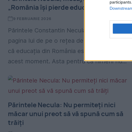
participants
„România își pierde educația”
Downstream 
9 FEBRUARIE 2026
Părintele Constantin Necula a transmis pe
pagina lui de pe o rețea de socializare faptu
că educația din România este în abandon în
acest moment. Asta pentru că nimeni nu...
⁠Părintele Necula: Nu permiteți nici
măcar unui preot să vă spună cum să
trăiți