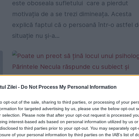
este oboseala sufletului care a pierdut
motivația de a se trezi dimineața. Acesta
explică faptul că o persoană într-o astfel 
situație nu și-a...
l Zilei -
Do Not Process My Personal Information
Poate un preot să țină locul unui
psiholog? Părintele Necula răspunde 
to opt-out of the sale, sharing to third parties, or processing of your per
formation for targeted advertising by us, please use the below opt-out s
subiect și predicat
r selection. Please note that after your opt-out request is processed y
eing interest-based ads based on personal information utilized by us or
8 FEBRUARIE 2026
disclosed to third parties prior to your opt-out. You may separately opt-
Părintele Constantin Necula a dezbătut
losure of your personal information by third parties on the IAB’s list of