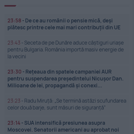
23:58
-
De ce au românii o pensie mică, deși
plătesc printre cele mai mari contribuții din UE
23:43
-
Seceta de pe Dunăre aduce câștiguri uriașe
pentru Bulgaria. România importă masiv energie de
la vecini
23:30
-
Rețeaua din spatele campaniei AUR
pentru suspendarea președintelui Nicușor Dan.
Milioane de lei, propagandă și conexi...
23:23
-
Radu Miruță: „Se termină astăzi scufundarea
celor două barje, sunt măsuri de siguranţă”
23:14
-
SUA intensifică presiunea asupra
Moscovei. Senatorii americani au aprobat noi