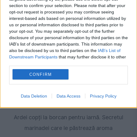
SOCIAL
section to confirm your selection. Please note that after your
opt-out request is processed you may continue seeing
Rețeta rapidă de prăjitură cu iaurt. Desertul
interest-based ads based on personal information utilized by
us or personal information disclosed to third parties prior to
pufos care se prepară în doar zece minute
your opt-out. You may separately opt-out of the further
disclosure of your personal information by third parties on the
IAB’s list of downstream participants. This information may
also be disclosed by us to third parties on the
IAB’s List of
Downstream Participants
that may further disclose it to other
third parties.
CONFIRM
Data Deletion
Data Access
Privacy Policy
SOCIAL
Ardei copți la borcan pentru iarnă. Secretul
marinadei care le păstrează aroma