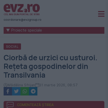
Știri
naționale
coordonare@evzgroup.ro
și
▼ Proiecte speciale
internaționale
|
SOCIAL
România
Ciorbă de urzici cu usturoi.
-
Rețeta gospodinelor din
Evenimentul
Transilvania
Zilei
Mădălina Sfrijan
31 martie 2026, 08:57
COMENTEAZĂ ȘTIREA