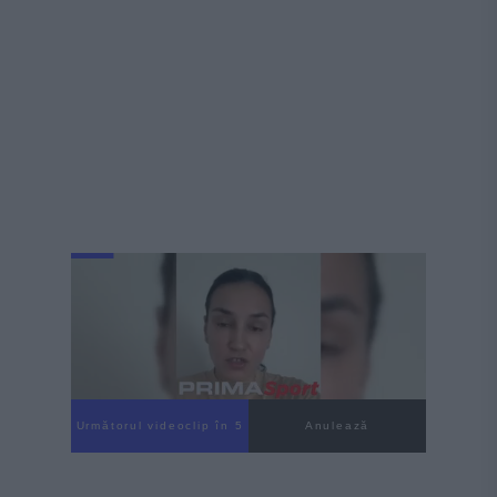
Următorul videoclip în 4
Anulează