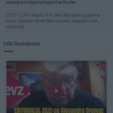
sancțiuni majore împotriva Rusiei
23:07
-
UTA - Rapid, 0-0. Meci fără sare și piper la
Arad. Gazdele rămân fără victorie, oaspeții sunt
neînvinși
HAI România!