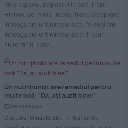
Ridic capacul. Bag nasul în oală. Inspir.
Hmmm. Ce miros. Intens, frate. O copilărie
întreagă am urît mirosul ăsta. “O copilărie
întreagă am urît mirosul ăsta”, îi spun
Florentinei, soția...
Un nutriționist are remediul pentru
multe boli: ”Da, ați auzit bine!“
29 MARTIE 2020
Doctorul Mihaela Bilic le transmite
românilor care e aliatul efectiv în lupta