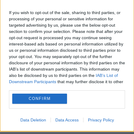
produse. Gospodinele cantiăți tot mai mari
If you wish to opt-out of the sale, sharing to third parties, or
processing of your personal or sensitive information for
pentru că sunt ideale pentru Postului
targeted advertising by us, please use the below opt-out
Paștelui. Sunt ușor de...
section to confirm your selection. Please note that after your
opt-out request is processed you may continue seeing
interest-based ads based on personal information utilized by
us or personal information disclosed to third parties prior to
your opt-out. You may separately opt-out of the further
disclosure of your personal information by third parties on the
IAB’s list of downstream participants. This information may
also be disclosed by us to third parties on the
IAB’s List of
Downstream Participants
that may further disclose it to other
third parties.
CONFIRM
Data Deletion
Data Access
Privacy Policy
Ciorbă de urzici ca la mănăstire. Este