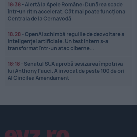
18:38
-
Alertă la Apele Române: Dunărea scade
într-un ritm accelerat. Cât mai poate funcționa
Centrala de la Cernavodă
18:28
-
OpenAI schimbă regulile de dezvoltare a
inteligenței artificiale. Un test intern s-a
transformat într-un atac ciberne...
18:18
-
Senatul SUA aprobă sesizarea împotriva
lui Anthony Fauci. A invocat de peste 100 de ori
Al Cincilea Amendament
Linkuri utile