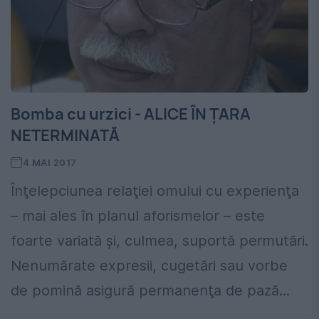
Bomba cu urzici - ALICE ÎN ȚARA
NETERMINATĂ
4 MAI 2017
Înţelepciunea relaţiei omului cu experienţa
– mai ales în planul aforismelor – este
foarte variată şi, culmea, suportă permutări.
Nenumărate expresii, cugetări sau vorbe
de pomină asigură permanenţa de pază...