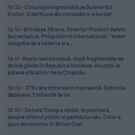
19:22
-
Circulație îngreunată pe Bulevardul
Eroilor. O porțiune din carosabil s-a surpat
19:14
-
Brîndușa Țăranu, Director Product Safety
Surveillance, Philip Morris International: "Avem
obligația de a colecta și a...
19:11
-
Rusia reacționează, după fragmentele de
dronă găsite în Republica Moldova. Acuzații la
adresa oficialilor de la Chișinău
19:00
-
STB cere intrarea în insolvență. Datoriile
depășesc 3 miliarde de lei
18:50
-
Donald Trump a vorbit, în premieră,
despre viitorul politic al partidului său. Ce le-a
spus donatorilor în Biroul Oval