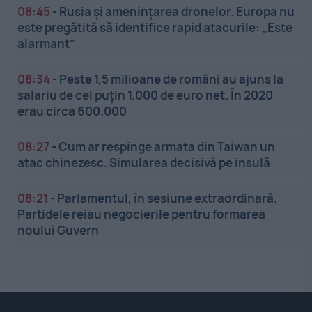
08:45
-
Rusia și amenințarea dronelor. Europa nu
este pregătită să identifice rapid atacurile: „Este
alarmant”
08:34
-
Peste 1,5 milioane de români au ajuns la
salariu de cel puțin 1.000 de euro net. În 2020
erau circa 600.000
08:27
-
Cum ar respinge armata din Taiwan un
atac chinezesc. Simularea decisivă pe insulă
08:21
-
Parlamentul, în sesiune extraordinară.
Partidele reiau negocierile pentru formarea
noului Guvern