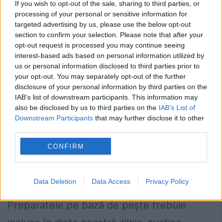
If you wish to opt-out of the sale, sharing to third parties, or
processing of your personal or sensitive information for
targeted advertising by us, please use the below opt-out
section to confirm your selection. Please note that after your
opt-out request is processed you may continue seeing
interest-based ads based on personal information utilized by
us or personal information disclosed to third parties prior to
your opt-out. You may separately opt-out of the further
disclosure of your personal information by third parties on the
IAB’s list of downstream participants. This information may
also be disclosed by us to third parties on the
IAB’s List of
Downstream Participants
that may further disclose it to other
third parties.
Consumul de pește, benefic pentru
CONFIRM
sănătatea creierului. Cele mai bune
opțiuni pe care le avem
Data Deletion
Data Access
Privacy Policy
1 IUNIE 2024
Preparatele pe bază de pește trebuie