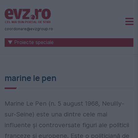
Știri
naționale
coordonare@evzgroup.ro
și
▼ Proiecte speciale
internaționale
|
România
marine le pen
-
Evenimentul
Zilei
Marine Le Pen (n. 5 august 1968, Neuilly-
sur-Seine) este una dintre cele mai
influente și controversate figuri ale politicii
franceze și europene. Este o politiciană de