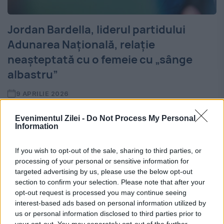
Jordan Bardella, liderul partidului
Adunarea Națională, relație
neașteptată cu o femeie cu „sânge
albastru”
9 APRILIE 2026
Liderul partidului Adunarea Națională,
Evenimentul Zilei -
Do Not Process My Personal
Information
Jordan Bardella, a fost surprins în
compania moștenitoarei regale italiene
If you wish to opt-out of the sale, sharing to third parties, or
processing of your personal or sensitive information for
Maria Carolina de Bourbon des Deux-
targeted advertising by us, please use the below opt-out
Siciles, în imagini publicate de Paris Match.
section to confirm your selection. Please note that after your
opt-out request is processed you may continue seeing
Fotografiile au fost realizate...
interest-based ads based on personal information utilized by
us or personal information disclosed to third parties prior to
your opt-out. You may separately opt-out of the further