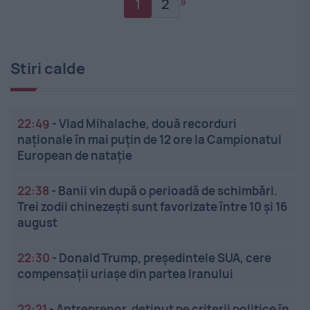
»
1
2
Stiri calde
22:49
-
Vlad Mihalache, două recorduri
naționale în mai puțin de 12 ore la Campionatul
European de nataţie
22:38
-
Banii vin după o perioadă de schimbări.
Trei zodii chinezești sunt favorizate între 10 și 16
august
22:30
-
Donald Trump, președintele SUA, cere
compensații uriașe din partea Iranului
22:21
-
Antreprenor, deţinut pe criterii politice în