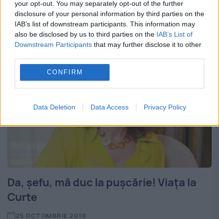
fatalitatea. Taică-său, medic renumit prin
your opt-out. You may separately opt-out of the further
disclosure of your personal information by third parties on the
anii ’40,căzuse în...
IAB’s list of downstream participants. This information may
also be disclosed by us to third parties on the
IAB’s List of
Downstream Participants
that may further disclose it to other
third parties.
CONFIRM
Data Deletion
Data Access
Privacy Policy
Da, șefu, mă duc la pușcărie! Viața la
Curte
25 OCTOMBRIE 2018