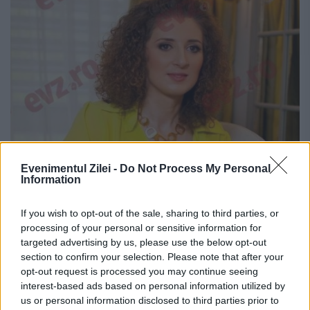
Evenimentul Zilei -
Do Not Process My Personal
Information
Un vecin de coşmar. Viața la Curte
If you wish to opt-out of the sale, sharing to third parties, or
1 NOIEMBRIE 2018
processing of your personal or sensitive information for
Marta Paraschiv se născuse odată cu casa
targeted advertising by us, please use the below opt-out
section to confirm your selection. Please note that after your
în care locuia şi, probabil, aveau să moară
opt-out request is processed you may continue seeing
interest-based ads based on personal information utilized by
împreună,că doar nu era să le despartă
us or personal information disclosed to third parties prior to