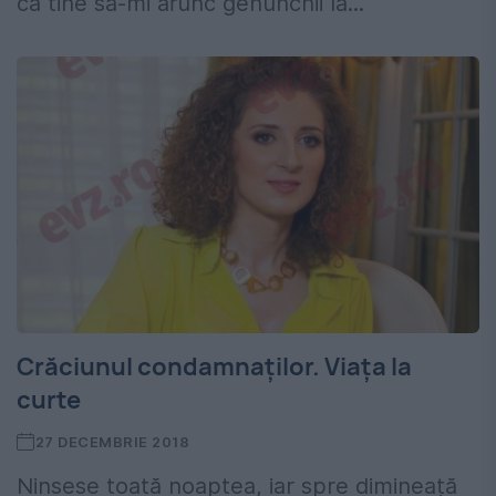
ca tine să-mi arunc genunchii la...
Crăciunul condamnaților. Viața la
curte
27 DECEMBRIE 2018
Ninsese toată noaptea, iar spre dimineață