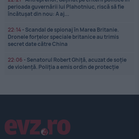
perioada guvernării lui Plahotniuc, riscă să fie
încătuşat din nou: A aj...
22:14
-
Scandal de spionaj în Marea Britanie.
Dronele forțelor speciale britanice au trimis
secret date către China
22:06
-
Senatorul Robert Ghiță, acuzat de soție
de violență. Poliția a emis ordin de protecție
Linkuri utile