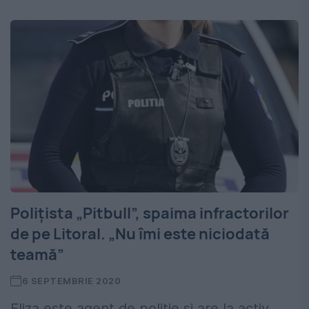
Polițista „Pitbull”, spaima infractorilor
de pe Litoral. „Nu îmi este niciodată
teamă”
6 SEPTEMBRIE 2020
Eliza este agent de poliție și are la activ