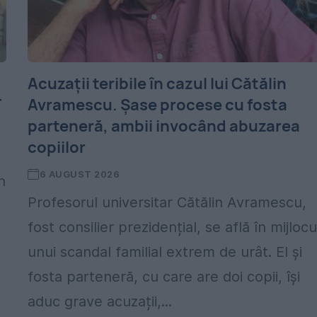
Acuzații teribile în cazul lui Cătălin
T
Avramescu. Șase procese cu fosta
parteneră, ambii invocând abuzarea
copiilor
6 AUGUST 2026
n
Profesorul universitar Cătălin Avramescu,
fost consilier prezidențial, se află în mijlocu
unui scandal familial extrem de urât. El și
fosta parteneră, cu care are doi copii, își
aduc grave acuzații,...