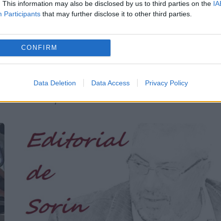
. This information may also be disclosed by us to third parties on the
IA
Fostul consilier prezidențial Cătălin
Participants
that may further disclose it to other third parties.
Avramescu este vizat într-un dosar de
n
pronografie infantilă, instrumentat de
d
CONFIRM
DIICOT. Avramescu ar fi fost reclamat de
fosta parteneră de viață, cu care se află în
Data Deletion
Data Access
Privacy Policy
conflict,...