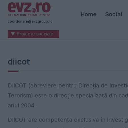
Știri
Home
Social
naționale
coordonare@evzgroup.ro
și
▼ Proiecte speciale
internaționale
|
România
diicot
-
Evenimentul
DIICOT (abreviere pentru Direcția de Investig
Zilei
Terorism) este o direcție specializată din cadr
anul 2004.
DIICOT are competență exclusivă în investiga