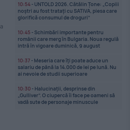
10:54
-
UNTOLD 2026. Cătălin Țone: „Copiii
noștri au fost tratați cu SATIVA, piesa care
glorifică consumul de droguri”
ea
10:45
-
Schimbări importante pentru
românii care merg în Bulgaria. Noua regulă
intră în vigoare duminică, 9 august
10:37
-
Meseria care îți poate aduce un
salariu de până la 14.000 de lei pe lună. Nu
ai nevoie de studii superioare
10:30
-
Halucinații, desprinse din
„Gulliver”. O ciupercă îi face pe oameni să
vadă sute de personaje minuscule