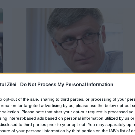
l Zilei -
Do Not Process My Personal Information
Fostul consilier prezidențial Cătălin
to opt-out of the sale, sharing to third parties, or processing of your per
Avramescu, vizat într-un dosar de
formation for targeted advertising by us, please use the below opt-out s
pornografie infantilă: „Sunt acuzații
r selection. Please note that after your opt-out request is processed y
absurde”. Update
eing interest-based ads based on personal information utilized by us or
disclosed to third parties prior to your opt-out. You may separately opt-
losure of your personal information by third parties on the IAB’s list of
5 AUGUST 2026