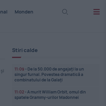
onal
Monden
Stiri calde
11:09
-
De la 50.000 de angajați la un
și
singur furnal. Povestea dramatică a
combinatului de la Galați
11:02
-
A murit William Orbit, omul din
spatele Grammy-urilor Madonnei