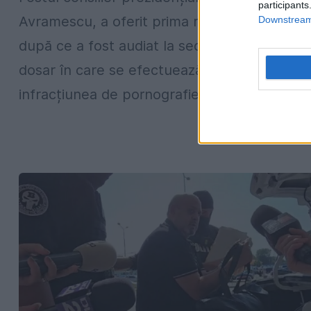
participants
Avramescu, a oferit prima reacție publică
Downstream 
după ce a fost audiat la sediul DIICOT într-u
dosar în care se efectuează cercetări privin
infracțiunea de pornografie infantilă....