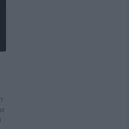
OT
st
l