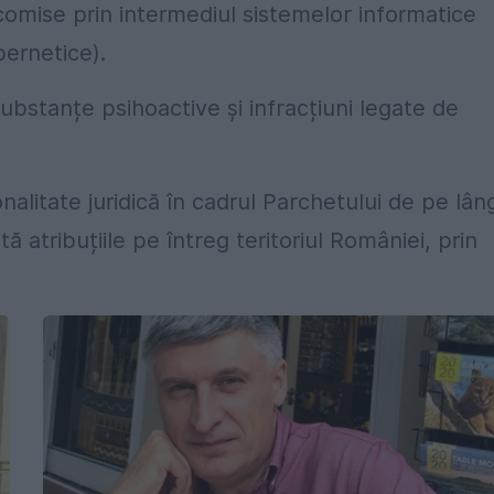
 comise prin intermediul sistemelor informatice
bernetice).
substanțe psihoactive și infracțiuni legate de
alitate juridică în cadrul Parchetului de pe lân
ită atribuțiile pe întreg teritoriul României, prin