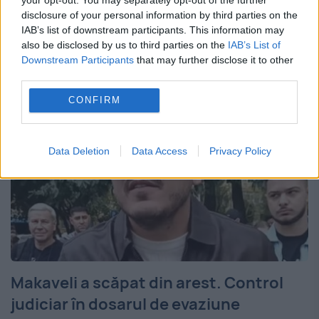
disclosure of your personal information by third parties on the
crime de război comise în timpul conflictului
IAB’s list of downstream participants. This information may
also be disclosed by us to third parties on the
IAB’s List of
din 1999. Reținerile au loc...
Downstream Participants
that may further disclose it to other
third parties.
CONFIRM
Data Deletion
Data Access
Privacy Policy
Makaveli a scăpat din arest. Control
judiciar în dosarul de evaziune