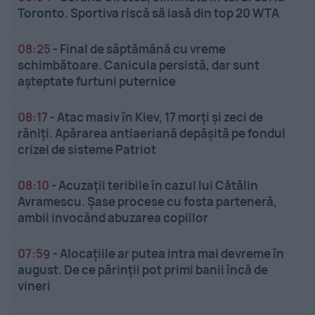
Toronto. Sportiva riscă să iasă din top 20 WTA
08:25
-
Final de săptămână cu vreme
schimbătoare. Canicula persistă, dar sunt
așteptate furtuni puternice
08:17
-
Atac masiv în Kiev, 17 morți și zeci de
răniți. Apărarea antiaeriană depășită pe fondul
crizei de sisteme Patriot
08:10
-
Acuzații teribile în cazul lui Cătălin
Avramescu. Șase procese cu fosta parteneră,
ambii invocând abuzarea copiilor
07:59
-
Alocațiile ar putea intra mai devreme în
august. De ce părinții pot primi banii încă de
vineri