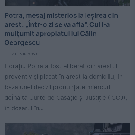
Potra, mesaj misterios la ieșirea din
arest: „Într-o zi se va afla”. Cui i-a
mulțumit apropiatul lui Călin
Georgescu
17 IUNIE 2026
Horațiu Potra a fost eliberat din arestul
preventiv și plasat în arest la domiciliu, în
baza unei decizii pronunțate miercuri
deÎnalta Curte de Casație și Justiție (ICCJ),
în dosarul în...