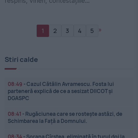
respins, vineri, contestațiile...
»
1
2
3
4
5
Stiri calde
08:49
-
Cazul Cătălin Avramescu. Fosta lui
parteneră explică de ce a sesizat DIICOT și
DGASPC
08:41
-
Rugăciunea care se rostește astăzi, de
Schimbarea la Față a Domnului.
08:34
-
Sorana Cîrstea, eliminată în turul doi la