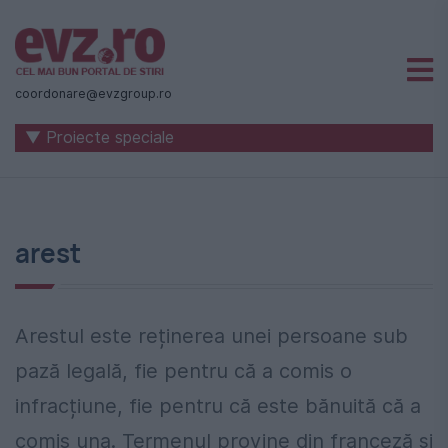
Știri
naționale
coordonare@evzgroup.ro
și
▼ Proiecte speciale
internaționale
|
România
arest
-
Evenimentul
Zilei
Arestul este reținerea unei persoane sub
pază legală, fie pentru că a comis o
infracțiune, fie pentru că este bănuită că a
comis una. Termenul provine din franceză și