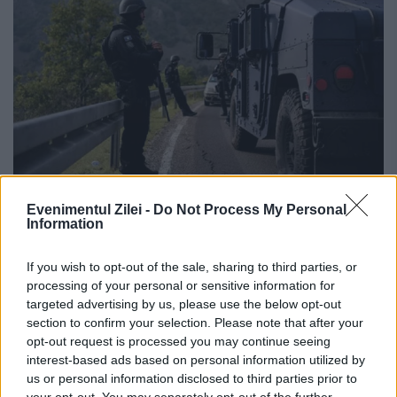
Cinci sârbi, reținuți în Kosovo într-un
Evenimentul Zilei -
Do Not Process My Personal
Information
dosar privind crimele de război din
1999
If you wish to opt-out of the sale, sharing to third parties, or
processing of your personal or sensitive information for
14 IUNIE 2026
targeted advertising by us, please use the below opt-out
section to confirm your selection. Please note that after your
Autoritățile din Kosovo au arestat duminică
opt-out request is processed you may continue seeing
interest-based ads based on personal information utilized by
cinci cetățeni sârbi, dintre care patru foști
us or personal information disclosed to third parties prior to
polițiști, într-o anchetă privind presupuse
your opt-out. You may separately opt-out of the further