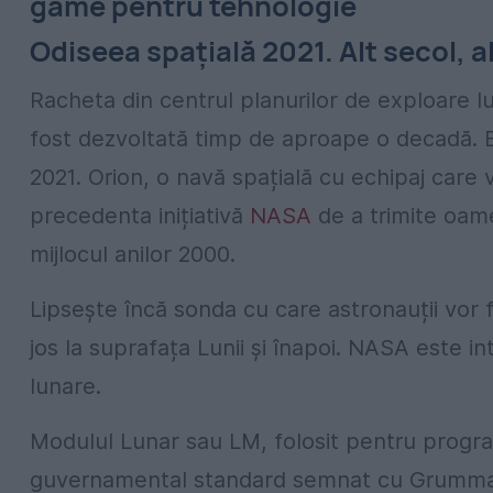
game pentru tehnologie
Odiseea spațială 2021. Alt secol, a
Racheta din centrul planurilor de exploare l
fost dezvoltată timp de aproape o decadă. Es
2021. Orion, o navă spațială cu echipaj care 
precedenta inițiativă
NASA
de a trimite oam
mijlocul anilor 2000.
Lipsește încă sonda cu care astronauții vor f
jos la suprafața Lunii și înapoi. NASA este 
lunare.
Modulul Lunar sau LM, folosit pentru program
guvernamental standard semnat cu Grumman 