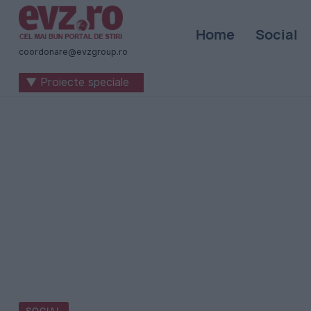
Știri
Home
Social
naționale
coordonare@evzgroup.ro
și
▼ Proiecte speciale
internaționale
|
România
-
Evenimentul
Zilei