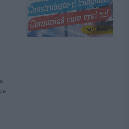
nă
nde
a