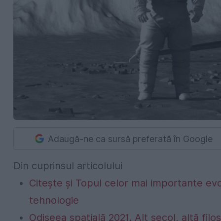
Adaugă-ne ca sursă preferată în Google
Din cuprinsul articolului
Citește și Topul celor mai importante evol
tehnologie
Odiseea spațială 2021. Alt secol, altă fil