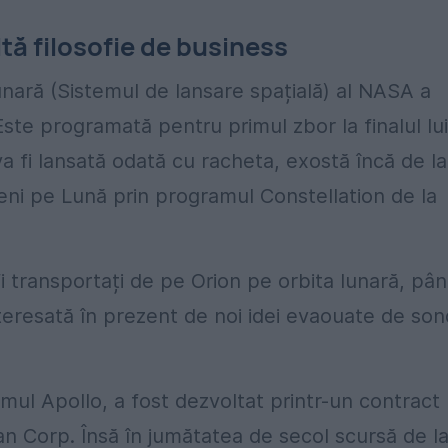
ltă filosofie de business
unară (Sistemul de lansare spațială) al NASA a
te programată pentru primul zbor la finalul lui
va fi lansată odată cu racheta, exostă încă de la
eni pe Lună prin programul Constellation de la
i transportați de pe Orion pe orbita lunară, pâ
interesată în prezent de noi idei evaouate de so
ul Apollo, a fost dezvoltat printr-un contract
Corp. Însă în jumătatea de secol scursă de l