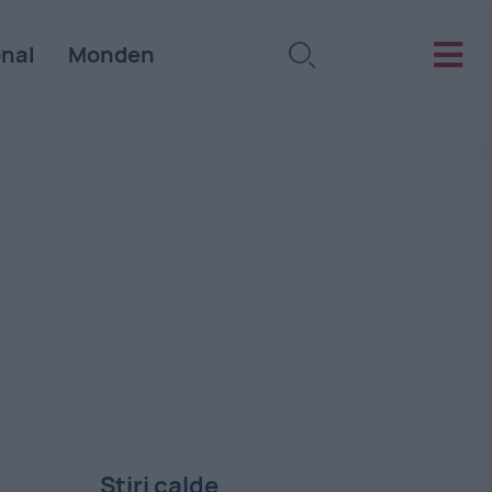
onal
Monden
Stiri calde