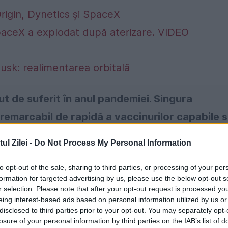
rigin, Dynetics și SpaceX
paceX a explodat după aterizare. VIDEO
Musk: realimentarea orbitală
ut de suferit în anul pandemiei. Singura
remarcabil de rapidă a vaccinurilor capabile 
elevante evoluții tehnice în 2020 include îns
l Zilei -
Do Not Process My Personal Information
alt de cele mai luminate minți ale științei
to opt-out of the sale, sharing to third parties, or processing of your per
formation for targeted advertising by us, please use the below opt-out s
r selection. Please note that after your opt-out request is processed y
eing interest-based ads based on personal information utilized by us or
disclosed to third parties prior to your opt-out. You may separately opt-
losure of your personal information by third parties on the IAB’s list of