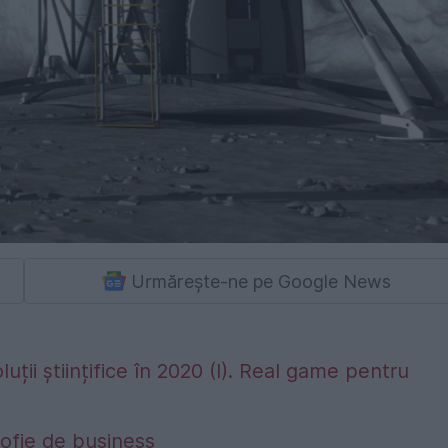
Urmărește-ne pe Google News
uții științifice în 2020 (I). Real game pentru
osofie de business