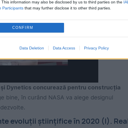
. This information may also be disclosed by us to third parties on the
IA
Participants
that may further disclose it to other third parties.
CONFIRM
Data Deletion
Data Access
Privacy Policy
n și Dynetics concurează pentru construcția
e bine, în curând NASA va alege designul
 dezvolte.
e evoluții științifice în 2020 (I). Rea