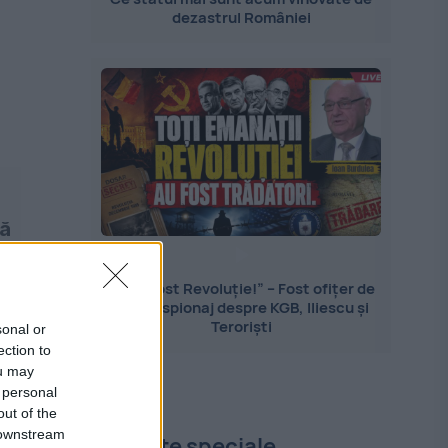
dezastrul României
să
ă
„Nu a fost Revoluție!” – Fost ofițer de
contraspionaj despre KGB, Iliescu și
Teroriști
sonal or
ection to
ou may
 personal
out of the
 downstream
Proiecte speciale