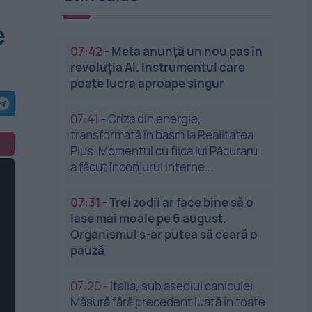
e
07:42
-
Meta anunță un nou pas în
revoluția AI. Instrumentul care
poate lucra aproape singur
07:41
-
Criza din energie,
transformată în basm la Realitatea
Plus. Momentul cu fiica lui Păcuraru
a făcut înconjurul interne...
07:31
-
Trei zodii ar face bine să o
lase mai moale pe 6 august.
Organismul s-ar putea să ceară o
pauză
07:20
-
Italia, sub asediul caniculei.
Măsură fără precedent luată în toate