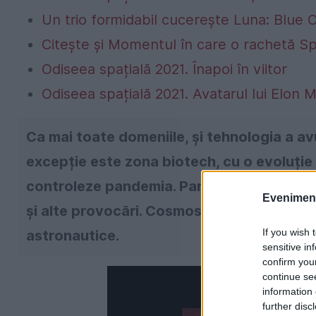
Un trio formidabil cucerește Luna: Blue O
Citește și Momentul în care o rachetă S
Odiseea spațială 2021. Înapoi în viitor
Odiseea spațială 2021. Avatarul lui Elon 
Ca mai toate domeniile, și tehnologia a av
excepție este zona biotech, cu o evoluție 
controleze pandemia. Panorama celor mai r
Evenimentu
și alte provocări. Cosmosul va fi luat cu as
If you wish 
astronautice.
sensitive in
confirm you
continue se
information 
further disc