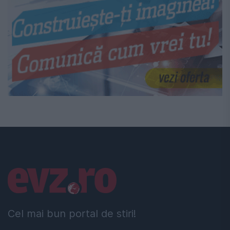
Linkuri utile
Cel mai bun portal de stiri!