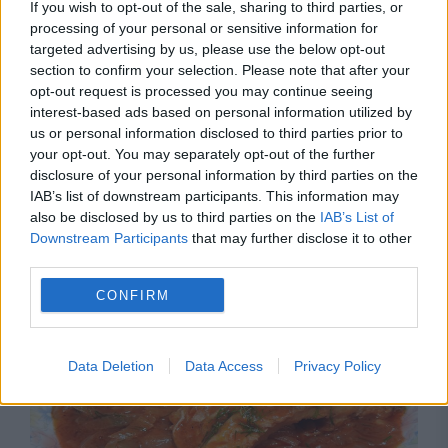
If you wish to opt-out of the sale, sharing to third parties, or
processing of your personal or sensitive information for
targeted advertising by us, please use the below opt-out
section to confirm your selection. Please note that after your
opt-out request is processed you may continue seeing
interest-based ads based on personal information utilized by
us or personal information disclosed to third parties prior to
your opt-out. You may separately opt-out of the further
disclosure of your personal information by third parties on the
SOCIAL
IAB’s list of downstream participants. This information may
also be disclosed by us to third parties on the
IAB’s List of
Rețeta grecească a verii. Plăcinta irezistibilă
Downstream Participants
that may further disclose it to other
cu pepene verde: Karpouzopita
third parties.
CONFIRM
Data Deletion
Data Access
Privacy Policy