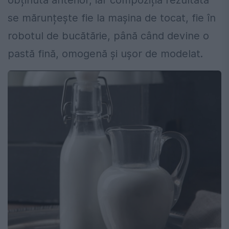
obținută anterior, iar compoziția rezultată
se mărunțește fie la mașina de tocat, fie în
robotul de bucătărie, până când devine o
pastă fină, omogenă și ușor de modelat.