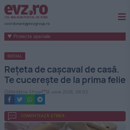
Știri
naționale
coordonare@evzgroup.ro
și
▼ Proiecte speciale
internaționale
|
SOCIAL
România
Rețeta de cașcaval de casă.
-
Te cucerește de la prima felie
Evenimentul
Zilei
Mădălina Sfrijan
4 iunie 2026, 09:03
COMENTEAZĂ ȘTIREA