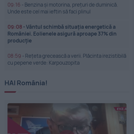
09:16
-
Benzina și motorina, prețuri de duminică.
Unde este cel mai ieftin să faci plinul
09:08
-
Vântul schimbă situația energetică a
României. Eolienele asigură aproape 37% din
producție
08:59
-
Rețeta grecească a verii. Plăcinta irezistibilă
cu pepene verde: Karpouzopita
HAI România!