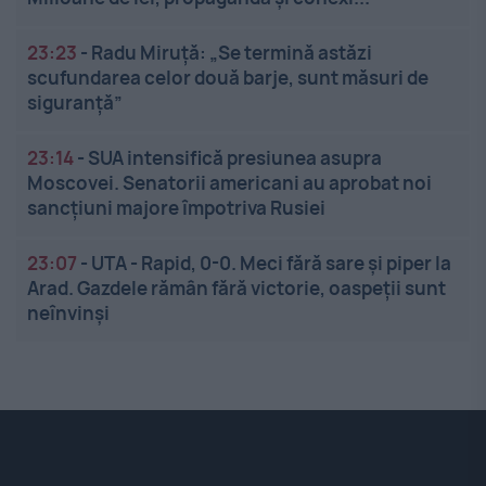
23:23
-
Radu Miruță: „Se termină astăzi
scufundarea celor două barje, sunt măsuri de
siguranţă”
23:14
-
SUA intensifică presiunea asupra
Moscovei. Senatorii americani au aprobat noi
sancțiuni majore împotriva Rusiei
23:07
-
UTA - Rapid, 0-0. Meci fără sare și piper la
Arad. Gazdele rămân fără victorie, oaspeții sunt
neînvinși