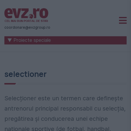
Știri
naționale
coordonare@evzgroup.ro
și
▼ Proiecte speciale
internaționale
|
România
selectioner
-
Evenimentul
Zilei
Selecționer este un termen care definește
antrenorul principal responsabil cu selecția,
pregătirea și conducerea unei echipe
naționale sportive (de fotbal, handbal,