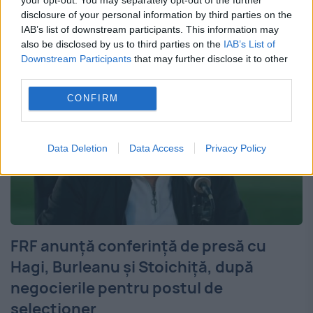
am definitivat...
disclosure of your personal information by third parties on the
IAB’s list of downstream participants. This information may
also be disclosed by us to third parties on the
IAB’s List of
Downstream Participants
that may further disclose it to other
third parties.
CONFIRM
Data Deletion
Data Access
Privacy Policy
FRF anunță conferință de presă cu
Hagi, Burleanu și Stoichiță, după
negocierile pentru postul de
selecționer