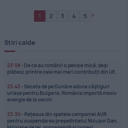
»
1
2
3
4
5
Stiri calde
23:58
-
De ce au românii o pensie mică, deși
plătesc printre cele mai mari contribuții din UE
23:43
-
Seceta de pe Dunăre aduce câștiguri
uriașe pentru Bulgaria. România importă masiv
energie de la vecini
23:30
-
Rețeaua din spatele campaniei AUR
pentru suspendarea președintelui Nicușor Dan.
Milioane de lei, propagandă și conexi...