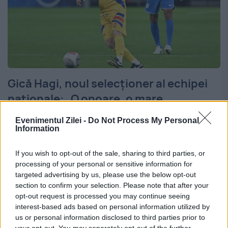
Gică Hagi, noul selecționer al echipei
naționale: „O onoare, o mare
responsabilitate. Vreau să fac o țară
Evenimentul Zilei -
Do Not Process My Personal
fericită". Update
Information
20 APRILIE 2026
If you wish to opt-out of the sale, sharing to third parties, or
processing of your personal or sensitive information for
UPDATE, ora 13:50. Hagi a spus că Ianis, fiul
targeted advertising by us, please use the below opt-out
său, va fi unul dintre căpitanii echipei
section to confirm your selection. Please note that after your
opt-out request is processed you may continue seeing
naționale grație experienței pe care a
interest-based ads based on personal information utilized by
us or personal information disclosed to third parties prior to
acumulat-o de-a lungul timpului. “Încă nu
your opt-out. You may separately opt-out of the further