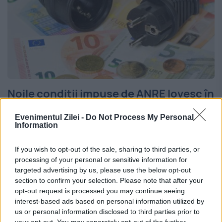
Noile condiții impuse de ANRE lovesc în
micii dezvoltatori
Evenimentul Zilei -
Do Not Process My Personal
Information
23 MAI 2026
Noile reglementări adoptate de ANRE,
If you wish to opt-out of the sale, sharing to third parties, or
processing of your personal or sensitive information for
menite să limiteze proiectele speculative
targeted advertising by us, please use the below opt-out
din sectorul energetic, schimbă regulile de
section to confirm your selection. Please note that after your
opt-out request is processed you may continue seeing
funcționare din piață. Măsurile vizează în
interest-based ads based on personal information utilized by
us or personal information disclosed to third parties prior to
special modul în care sunt inițiate și
your opt-out. You may separately opt-out of the further