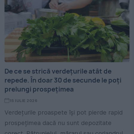
De ce se strică verdețurile atât de
repede. În doar 30 de secunde le poți
prelungi prospețimea
15 IULIE 2026
Verdețurile proaspete își pot pierde rapid
prospețimea dacă nu sunt depozitate
corect. Pătrunjelul, mărarul sau coriandrul