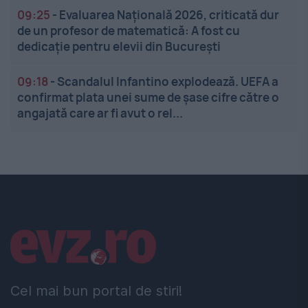
09:25
-
Evaluarea Națională 2026, criticată dur
de un profesor de matematică: A fost cu
dedicație pentru elevii din București
09:18
-
Scandalul Infantino explodează. UEFA a
confirmat plata unei sume de șase cifre către o
angajată care ar fi avut o rel...
Linkuri utile
Cel mai bun portal de stiri!