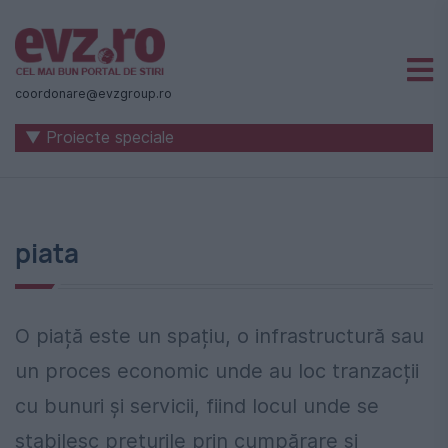
Știri
naționale
coordonare@evzgroup.ro
și
▼ Proiecte speciale
internaționale
|
România
piata
-
Evenimentul
Zilei
O piață este un spațiu, o infrastructură sau
un proces economic unde au loc tranzacții
cu bunuri și servicii, fiind locul unde se
stabilesc prețurile prin cumpărare și