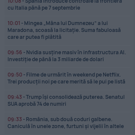
10:08
-
Spania introduce controale la frontiera
cu Italia până pe 7 septembrie
10:01
-
Mingea „Mâna lui Dumnezeu” a lui
Maradona, scoasă la licitație. Suma fabuloasă
care ar putea fi plătită
09:56
-
Nvidia susține masiv în infrastructura AI.
Investiție de până la 3 miliarde de dolari
09:50
-
Filme de urmărit în weekend pe Netflix.
Trei producții noi pe care merită să le pui pe listă
09:43
-
Trump își consolidează puterea. Senatul
SUA aprobă 74 de numiri
09:33
-
România, sub două coduri galbene.
Caniculă în unele zone, furtuni și vijelii în altele