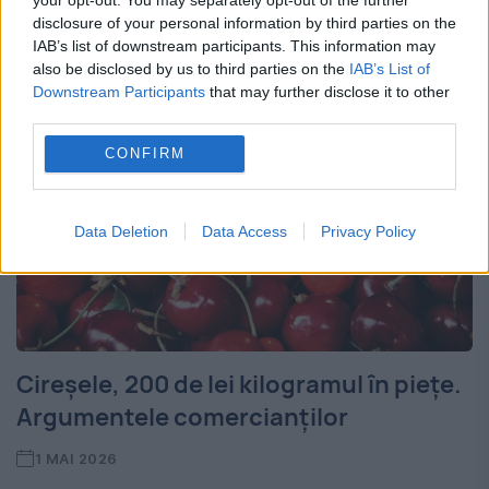
dezvoltate...
disclosure of your personal information by third parties on the
IAB’s list of downstream participants. This information may
also be disclosed by us to third parties on the
IAB’s List of
Downstream Participants
that may further disclose it to other
third parties.
CONFIRM
Data Deletion
Data Access
Privacy Policy
Cireșele, 200 de lei kilogramul în piețe.
Argumentele comercianților
1 MAI 2026