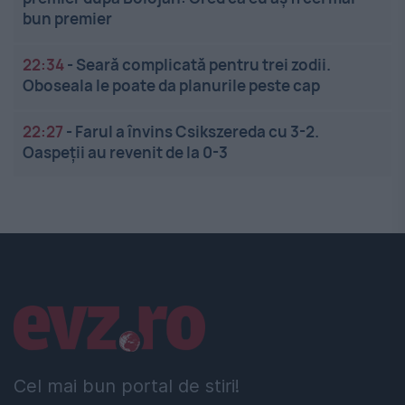
bun premier
22:34
-
Seară complicată pentru trei zodii.
Oboseala le poate da planurile peste cap
22:27
-
Farul a învins Csikszereda cu 3-2.
Oaspeții au revenit de la 0-3
Linkuri utile
Cel mai bun portal de stiri!