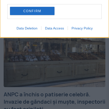
third parties.
afacerea a doi români a cucerit inimile
CONFIRM
localnicilor și nu numai....
Data Deletion
Data Access
Privacy Policy
ANPC a închis o patiserie celebră.
Invazie de gândaci și muște, inspectorii