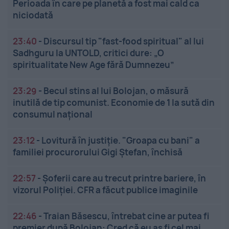
Perioada în care pe planetă a fost mai cald ca
niciodată
23:40
-
Discursul tip "fast-food spiritual" al lui
Sadhguru la UNTOLD, critici dure: „O
spiritualitate New Age fără Dumnezeu”
23:29
-
Becul stins al lui Bolojan, o măsură
inutilă de tip comunist. Economie de 1 la sută din
consumul național
23:12
-
Lovitură în justiție. "Groapa cu bani" a
familiei procurorului Gigi Ștefan, închisă
22:57
-
Șoferii care au trecut printre bariere, în
vizorul Poliției. CFR a făcut publice imaginile
22:46
-
Traian Băsescu, întrebat cine ar putea fi
premier după Bolojan: Cred că eu aș fi cel mai