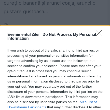
cureți o banană și arunci coaja, arunci o
gustare gustoasă...
Evenimentul Zilei -
Do Not Process My Personal
Information
If you wish to opt-out of the sale, sharing to third parties, or
Patiseria unor români, foarte populară
processing of your personal or sensitive information for
targeted advertising by us, please use the below opt-out
în Anglia. Povestea locului unde este
section to confirm your selection. Please note that after your
mereu coadă
opt-out request is processed you may continue seeing
interest-based ads based on personal information utilized by
22 IUNIE 2024
us or personal information disclosed to third parties prior to
your opt-out. You may separately opt-out of the further
Patiseria Lunko este una dintre cele mai
disclosure of your personal information by third parties on the
IAB’s list of downstream participants. This information may
populare din inima cartierului Aigburth din
also be disclosed by us to third parties on the
IAB’s List of
Liverpool. Situată pe o străduță liniștită,
Downstream Participants
that may further disclose it to other