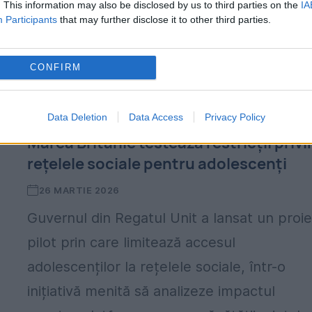
. This information may also be disclosed by us to third parties on the
IA
Participants
that may further disclose it to other third parties.
CONFIRM
Data Deletion
Data Access
Privacy Policy
Marea Britanie testează restricții priv
rețelele sociale pentru adolescenți
26 MARTIE 2026
Guvernul din Regatul Unit a lansat un proie
pilot prin care limitează accesul
adolescenților la rețelele sociale, într-o
inițiativă menită să analizeze impactul