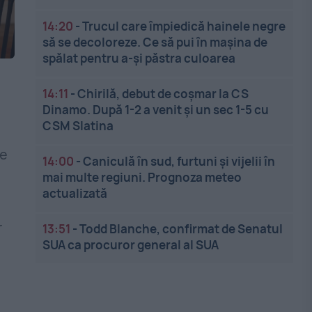
14:20
-
Trucul care împiedică hainele negre
să se decoloreze. Ce să pui în mașina de
spălat pentru a-și păstra culoarea
14:11
-
Chirilă, debut de coșmar la CS
Dinamo. După 1-2 a venit și un sec 1-5 cu
CSM Slatina
re
14:00
-
Caniculă în sud, furtuni și vijelii în
mai multe regiuni. Prognoza meteo
,
actualizată
r
13:51
-
Todd Blanche, confirmat de Senatul
SUA ca procuror general al SUA