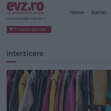
Știri
Home
Social
naționale
coordonare@evzgroup.ro
și
▼ Proiecte speciale
internaționale
|
România
interzicere
-
Evenimentul
Zilei