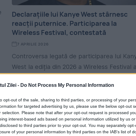
e
Declarațiile lui Kanye West stârnesc
reacții puternice. Participarea la
Wireless Festival, contestată
7 APRILIE 2026
Controversa legată de participarea lui Kan
West la ediția din 2026 a Wireless Festival 
generat reacții puternice în Marea Britanie,
l Zilei -
Do Not Process My Personal Information
atât în mediul politic, cât și în societatea
civilă,...
to opt-out of the sale, sharing to third parties, or processing of your per
formation for targeted advertising by us, please use the below opt-out s
r selection. Please note that after your opt-out request is processed y
eing interest-based ads based on personal information utilized by us or
disclosed to third parties prior to your opt-out. You may separately opt-
losure of your personal information by third parties on the IAB’s list of