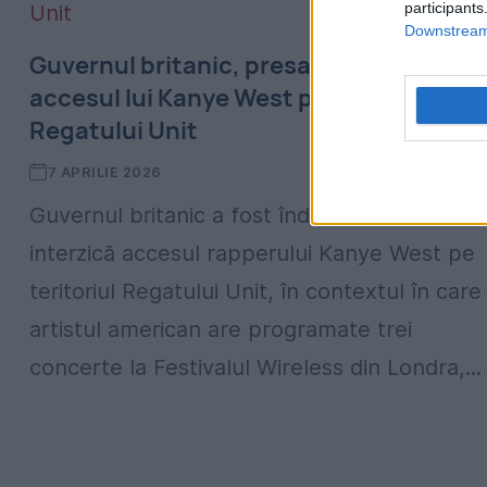
participants
Downstream 
Guvernul britanic, presat să îi interzică
accesul lui Kanye West pe teritoriul
Regatului Unit
7 APRILIE 2026
Guvernul britanic a fost îndemnat să
interzică accesul rapperului Kanye West pe
teritoriul Regatului Unit, în contextul în care
artistul american are programate trei
concerte la Festivalul Wireless din Londra,...