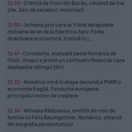
12:58
-
O fetiță de 11 ani din Bacău, căutată de trei
zile. Zeci de salvatori, mobilizați
12:50
-
Schema prin care ar fi fost delapidate
milioane de lei de la Electrica Serv. Fosta
directoare economică, trimisă în j...
12:41
-
Constanța, evaluată peste România de
Fitch. Orașul a primit un calificativ financiar care
depășește ratingul țării
12:33
-
România intră în etapa decisivă a PNRR o
economie fragilă. Fondurile europene,
principalul motor de creștere
12:24
-
Mihaela Rădulescu, umilită din nou de
familia lui Felix Baumgartner. Românca, ștearsă
din biografia parașutistului