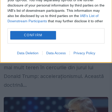
lui Trump. Doctrina radicală care îi
disclosure of your personal information by third parties on the
IAB’s list of downstream participants. This information may
ghidează pe apropiații președintelui
also be disclosed by us to third parties on the
IAB’s List of
SUA
Downstream Participants
that may further disclose it to other
third parties.
21 MARTIE 2025
CONFIRM
În podcastul Vorbitorincii, moderat de
jurnalistul Cătălin Striblea, Mihnea Măruță a
Data Deletion
Data Access
Privacy Policy
discutat despre o ideologie care câștigă tot
mai mult teren în cercurile din jurul lui
Donald Trump: acceleraționismul. Această
doctrină...