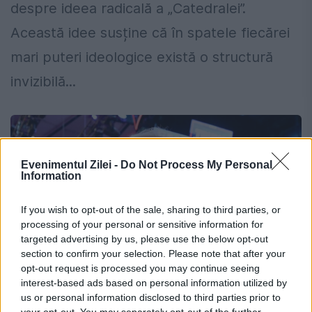
despre ideea radicală a „Catedralei”.
Această idee susține că în spatele fiecărei
mari puteri ideologice există o structură
invizibilă...
Evenimentul Zilei -
Do Not Process My Personal
Information
If you wish to opt-out of the sale, sharing to third parties, or
processing of your personal or sensitive information for
targeted advertising by us, please use the below opt-out
section to confirm your selection. Please note that after your
opt-out request is processed you may continue seeing
interest-based ads based on personal information utilized by
us or personal information disclosed to third parties prior to
De ce îi încurcă democrația pe oamenii
your opt-out. You may separately opt-out of the further