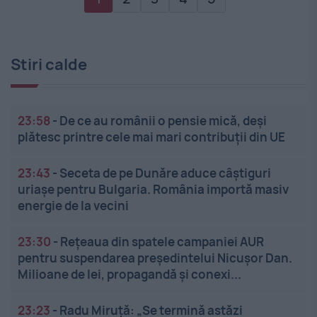
Stiri calde
23:58
-
De ce au românii o pensie mică, deși
plătesc printre cele mai mari contribuții din UE
23:43
-
Seceta de pe Dunăre aduce câștiguri
uriașe pentru Bulgaria. România importă masiv
energie de la vecini
23:30
-
Rețeaua din spatele campaniei AUR
pentru suspendarea președintelui Nicușor Dan.
Milioane de lei, propagandă și conexi...
23:23
-
Radu Miruță: „Se termină astăzi