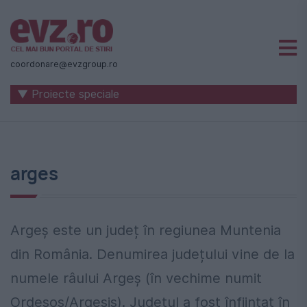
Știri
naționale
coordonare@evzgroup.ro
și
▼ Proiecte speciale
internaționale
|
România
arges
-
Evenimentul
Zilei
Argeș este un județ în regiunea Muntenia
din România. Denumirea județului vine de la
numele râului Argeș (în vechime numit
Ordesos/Argesis). Județul a fost înființat în