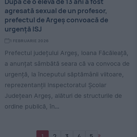
După ce o eleva de 13 ani a fost
agresată sexual de un profesor,
prefectul de Argeș convoacă de
urgență ISJ
1 FEBRUARIE 2026
Prefectul județului Argeș, Ioana Făcăleață,
a anunțat sâmbătă seara că va convoca de
urgență, la începutul săptămânii viitoare,
reprezentanții Inspectoratul Școlar
Județean Argeș, alături de structurile de
ordine publică, în...
»
1
2
3
4
5