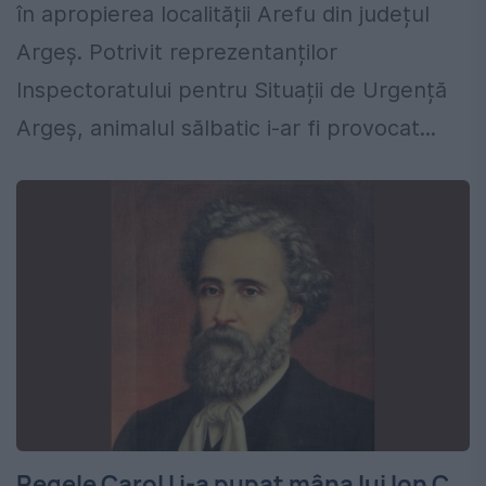
în apropierea localității Arefu din județul
Argeș. Potrivit reprezentanților
Inspectoratului pentru Situații de Urgență
Argeș, animalul sălbatic i-ar fi provocat...
Regele Carol I i-a pupat mâna lui Ion C.