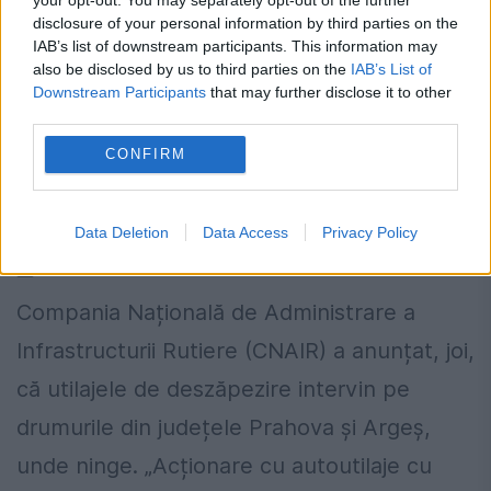
disclosure of your personal information by third parties on the
IAB’s list of downstream participants. This information may
also be disclosed by us to third parties on the
IAB’s List of
Downstream Participants
that may further disclose it to other
third parties.
CNAIR a anunțat că utilajele de
CONFIRM
deszăpezire intervin pe drumurile din
județele Prahova și Argeș
Data Deletion
Data Access
Privacy Policy
9 APRILIE 2026
Compania Națională de Administrare a
Infrastructurii Rutiere (CNAIR) a anunțat, joi,
că utilajele de deszăpezire intervin pe
drumurile din județele Prahova și Argeș,
unde ninge. „Acționare cu autoutilaje cu