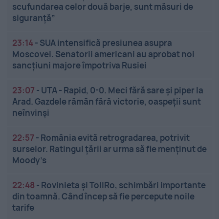
scufundarea celor două barje, sunt măsuri de
siguranţă”
23:14
-
SUA intensifică presiunea asupra
Moscovei. Senatorii americani au aprobat noi
sancțiuni majore împotriva Rusiei
23:07
-
UTA - Rapid, 0-0. Meci fără sare și piper la
Arad. Gazdele rămân fără victorie, oaspeții sunt
neînvinși
22:57
-
România evită retrogradarea, potrivit
surselor. Ratingul țării ar urma să fie menținut de
Moody’s
22:48
-
Rovinieta și TollRo, schimbări importante
din toamnă. Când încep să fie percepute noile
tarife