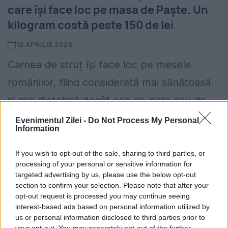
care își face loc pe masa de Paște. Un
kilogram costă peste 150 de lei
12 APRILIE 2026
Carnea de struț își face loc pe mesele
românilor, fiind considerată mai sănătoasă
și mai dietetică decât cea de porc sau de
miel. Deși prețul este mai ridicat, pentru
Evenimentul Zilei -
Do Not Process My Personal
Information
mulți români...
If you wish to opt-out of the sale, sharing to third parties, or
processing of your personal or sensitive information for
targeted advertising by us, please use the below opt-out
section to confirm your selection. Please note that after your
opt-out request is processed you may continue seeing
interest-based ads based on personal information utilized by
us or personal information disclosed to third parties prior to
your opt-out. You may separately opt-out of the further