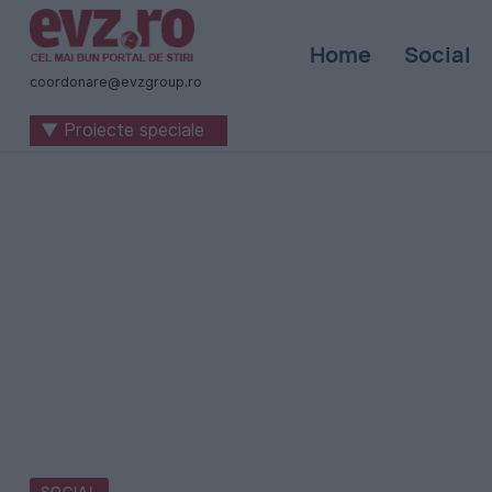
Știri
Home
Social
naționale
coordonare@evzgroup.ro
și
▼ Proiecte speciale
internaționale
|
România
-
Evenimentul
Zilei