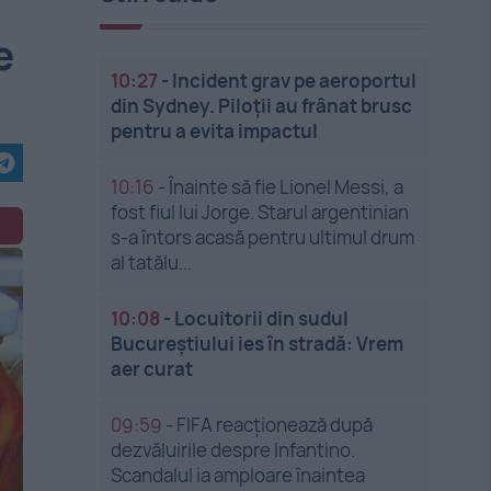
e
10:27
-
Incident grav pe aeroportul
din Sydney. Piloții au frânat brusc
pentru a evita impactul
10:16
-
Înainte să fie Lionel Messi, a
fost fiul lui Jorge. Starul argentinian
s-a întors acasă pentru ultimul drum
al tatălu...
10:08
-
Locuitorii din sudul
Bucureștiului ies în stradă: Vrem
aer curat
09:59
-
FIFA reacționează după
dezvăluirile despre Infantino.
Scandalul ia amploare înaintea