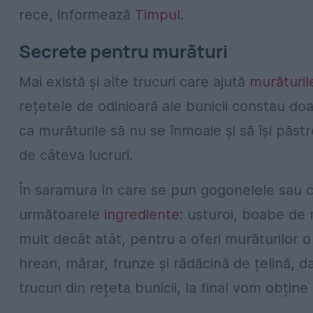
rece, informează
Timpul
.
Secrete pentru murături
Mai există și alte trucuri care ajută
murăturil
rețetele de odinioară ale bunicii constau doa
ca murăturile să nu se înmoaie și să își păs
de câteva lucruri.
În saramura în care se pun gogonelele sau ca
următoarele
ingrediente
: usturoi, boabe de 
mult decât atât, pentru a oferi murăturilo
hrean, mărar, frunze și rădăcină de țelină, d
trucuri din rețeta bunicii, la final vom obțin