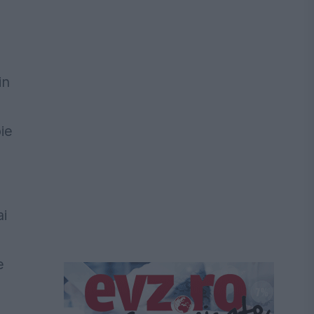
in
ie
ai
e