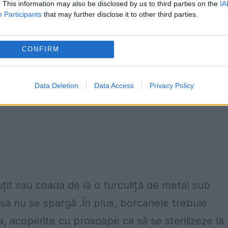
. This information may also be disclosed by us to third parties on the
IA
Participants
that may further disclose it to other third parties.
fără zone bătute sau stricate, moi
CONFIRM
Data Deletion
Data Access
Privacy Policy
uțit sau coada de la o furculiță de metal sub
să nu se spargă .În plus, borcanele trebuie
, acoperite cu prosoape ca să se sterilizeze la