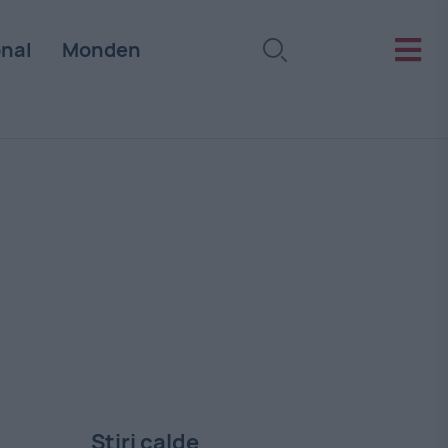
onal
Monden
Stiri calde