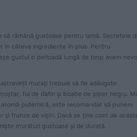
e
să rămână gustoase pentru iarnă. Secretele d
r în câteva ingrediente în plus. Pentru
treze gustul o perioadă lungă de timp avem nevo
straveții murați trebuie să fie adăugate
muștar, foi de dafin și boabe de piper negru. M
r o aromă puternică, este recomandat să punem
ar și frunze de vișin. Dacă se ține cont de acest
e niște murături gustoase și de durată.