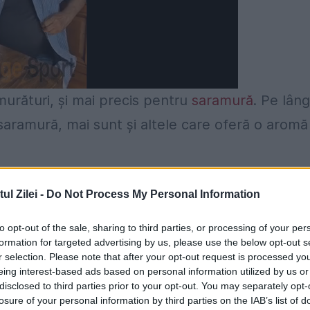
urături, și mai precis pentru
saramură
. Pe lân
aramură, mai sunt și altele care oferă o aromă
sunt, la rândul lor conservanți și dau aroma
l Zilei -
Do Not Process My Personal Information
pă pentru orice saramură bună este de o lingură
to opt-out of the sale, sharing to third parties, or processing of your per
formation for targeted advertising by us, please use the below opt-out s
r selection. Please note that after your opt-out request is processed y
i murați
eing interest-based ads based on personal information utilized by us or
disclosed to third parties prior to your opt-out. You may separately opt-
aveți nevoie de următoarele ingrediente:
losure of your personal information by third parties on the IAB’s list of