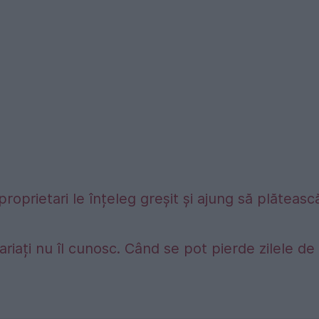
proprietari le înțeleg greșit și ajung să plăteasc
riați nu îl cunosc. Când se pot pierde zilele de