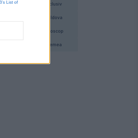
B’s List of
Exclusiv
Moldova
Horoscop
Vremea