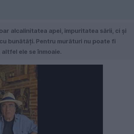
r alcalinitatea apei, impuritatea sării, ci și
u bunătăți. Pentru murături nu poate fi
altfel ele se înmoaie.