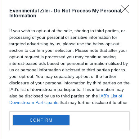
Evenimentul Zilei -
Do Not Process My Personal
Information
If you wish to opt-out of the sale, sharing to third parties, or
processing of your personal or sensitive information for
targeted advertising by us, please use the below opt-out
section to confirm your selection. Please note that after your
opt-out request is processed you may continue seeing
SPORT
interest-based ads based on personal information utilized by
us or personal information disclosed to third parties prior to
Cristian Chivu îl primește pe John Stones la
your opt-out. You may separately opt-out of the further
Inter. Campioana Italiei transferă gratis unul
disclosure of your personal information by third parties on the
IAB’s list of downstream participants. This information may
dintre cei mai titrați fundași ai Europei
also be disclosed by us to third parties on the
IAB’s List of
Downstream Participants
that may further disclose it to other
third parties.
CONFIRM