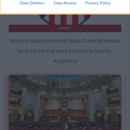
Data Deletion
Data Access
Privacy Policy
SPORT
Atlético Madrid domină finala Cupei Mondiale.
Va avea cei mai mulți jucători la Spania-
Argentina