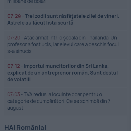
milioane de dolari
07:29
-
Trei zodii sunt răsfățatele zilei de vineri.
Astrele au făcut lista scurtă
07:20
-
Atac armat într-o școală din Thailanda. Un
profesor a fost ucis, iar elevul care a deschis focul
s-a sinucis
07:12
-
Importul muncitorilor din Sri Lanka,
explicat de un antreprenor român. Sunt destul
de volatili
07:03
-
TVA redus la locuințe doar pentru o
categorie de cumpărători. Ce se schimbă din 7
august
HAI România!