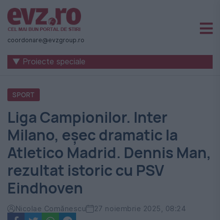
Știri
naționale
coordonare@evzgroup.ro
și
▼ Proiecte speciale
internaționale
|
SPORT
România
Liga Campionilor. Inter
-
Milano, eșec dramatic la
Evenimentul
Atletico Madrid. Dennis Man,
Zilei
rezultat istoric cu PSV
Eindhoven
Nicolae Comănescu
27 noiembrie 2025, 08:24