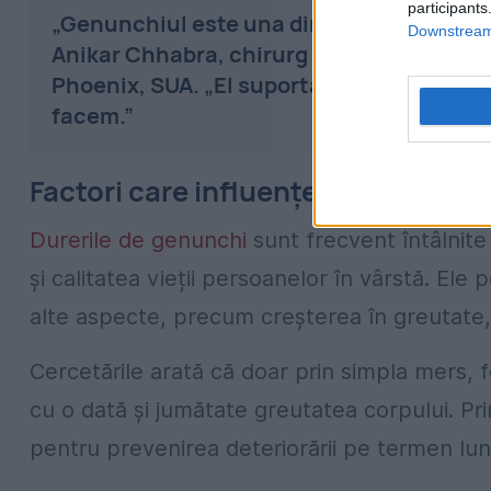
participants
„Genunchiul este una dintre cele mai comp
Downstream 
Anikar Chhabra, chirurg ortoped și șef al 
Phoenix, SUA. „El suportă întreaga greutat
facem.”
Factori care influențează sănătat
Durerile de genunchi
sunt frecvent întâlnite
și calitatea vieții persoanelor în vârstă. Ele p
alte aspecte, precum creșterea în greutate, 
Cercetările arată că doar prin simpla mers, 
cu o dată și jumătate greutatea corpului. Pr
pentru prevenirea deteriorării pe termen lun