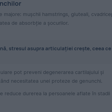
nchilor
 majore: mușchii hamstrings, gluteali, cvadrice
tatea de absorbție a șocurilor.
, stresul asupra articulației crește, ceea ce
ulare pot preveni degenerarea cartilajului și
itând necesitatea unei proteze de genunchi.
e reduce durerea la persoanele aflate în stadii