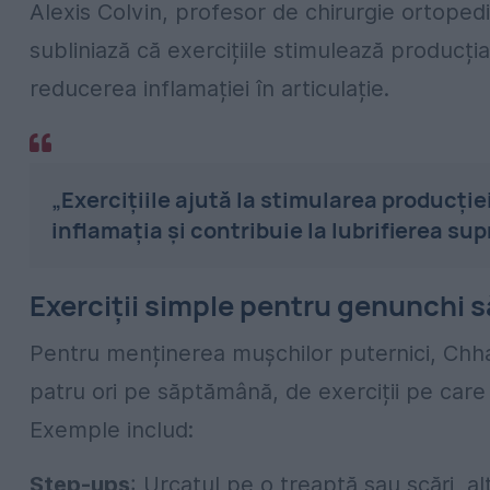
Alexis Colvin, profesor de chirurgie ortoped
subliniază că exercițiile stimulează producția 
reducerea inflamației în articulație.
„Exercițiile ajută la stimularea producției
inflamația și contribuie la lubrifierea supr
Exerciții simple pentru genunchi 
Pentru menținerea mușchilor puternici, Chha
patru ori pe săptămână, de exerciții pe care
Exemple includ:
Step-ups
: Urcatul pe o treaptă sau scări, al