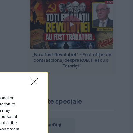
„Nu a fost Revoluție!” – Fost ofițer de
contraspionaj despre KGB, Iliescu și
Teroriști
sonal or
Proiecte speciale
ection to
ou may
 personal
out of the
SmartDigi
 downstream