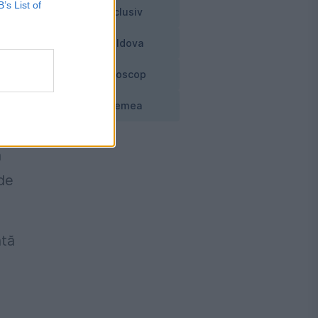
B’s List of
Exclusiv
Moldova
Horoscop
Vremea
a
 de
ntă