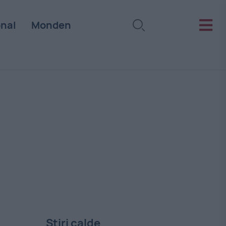
onal
Monden
Stiri calde