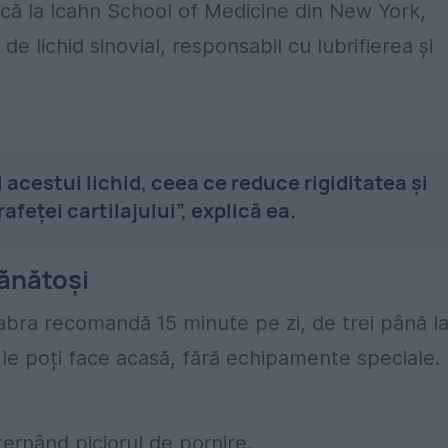
ică la Icahn School of Medicine din New York,
de lichid sinovial, responsabil cu lubrifierea și
 acestui lichid, ceea ce reduce rigiditatea și
afeței cartilajului”, explică ea.
sănătoși
bra recomandă 15 minute pe zi, de trei până l
 le poți face acasă, fără echipamente speciale.
ternând piciorul de pornire.