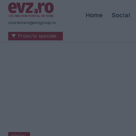
Știri
Home
Social
naționale
coordonare@evzgroup.ro
și
▼ Proiecte speciale
internaționale
|
România
-
Evenimentul
Zilei