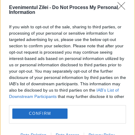
„incidența osteoartritei va continua să
Evenimentul Zilei -
Do Not Process My Personal
crească în anii următori”.
Information
Cum verifici dacă ai datorii la Primărie?
If you wish to opt-out of the sale, sharing to third parties, or
processing of your personal or sensitive information for
Metoda prin care afli online dacă ai
targeted advertising by us, please use the below opt-out
section to confirm your selection. Please note that after your
restanțe la taxe și impozite
opt-out request is processed you may continue seeing
Regula pe care mulți români din
interest-based ads based on personal information utilized by
us or personal information disclosed to third parties prior to
străinătate nu o cunosc despre
your opt-out. You may separately opt-out of the further
disclosure of your personal information by third parties on the
contribuțiile la pensie
IAB’s list of downstream participants. This information may
also be disclosed by us to third parties on the
IAB’s List of
Downstream Participants
that may further disclose it to other
third parties.
CONFIRM
biciclete
exercitii
genunchi
mers pe jos
osteoporoza
Data Deletion
Data Access
Privacy Policy