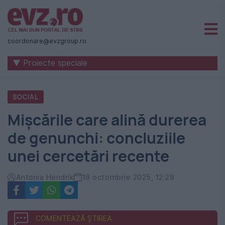
Știri
naționale
coordonare@evzgroup.ro
și
▼ Proiecte speciale
internaționale
|
SOCIAL
România
Mișcările care alină durerea
-
de genunchi: concluziile
Evenimentul
unei cercetări recente
Zilei
Antonia Hendrik
18 octombrie 2025, 12:28
COMENTEAZĂ ȘTIREA