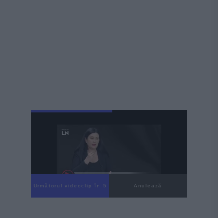
Următorul videoclip în 3
Anulează