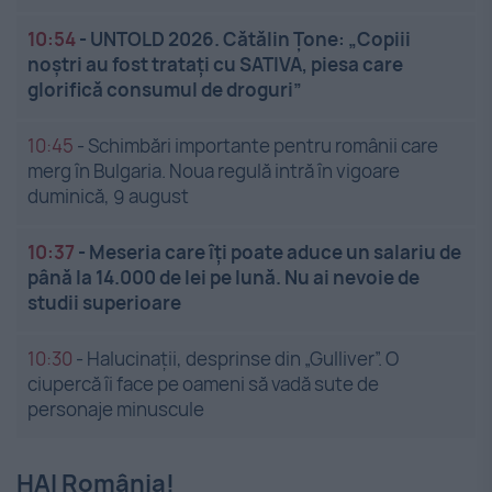
10:54
-
UNTOLD 2026. Cătălin Țone: „Copiii
noștri au fost tratați cu SATIVA, piesa care
glorifică consumul de droguri”
10:45
-
Schimbări importante pentru românii care
merg în Bulgaria. Noua regulă intră în vigoare
duminică, 9 august
10:37
-
Meseria care îți poate aduce un salariu de
până la 14.000 de lei pe lună. Nu ai nevoie de
studii superioare
10:30
-
Halucinații, desprinse din „Gulliver”. O
ciupercă îi face pe oameni să vadă sute de
personaje minuscule
HAI România!