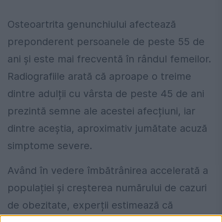
Osteoartrita genunchiului afectează
preponderent persoanele de peste 55 de
ani și este mai frecventă în rândul femeilor.
Radiografiile arată că aproape o treime
dintre adulții cu vârsta de peste 45 de ani
prezintă semne ale acestei afecțiuni, iar
dintre aceștia, aproximativ jumătate acuză
simptome severe.
Având în vedere îmbătrânirea accelerată a
populației și creșterea numărului de cazuri
de obezitate, experții estimează că