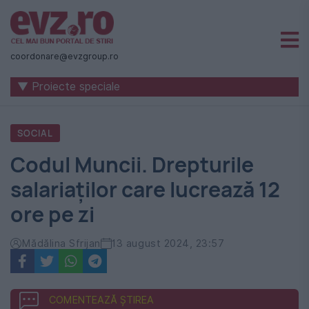
Știri
naționale
coordonare@evzgroup.ro
și
▼ Proiecte speciale
internaționale
|
SOCIAL
România
Codul Muncii. Drepturile
-
salariaților care lucrează 12
Evenimentul
ore pe zi
Zilei
Mădălina Sfrijan
13 august 2024, 23:57
COMENTEAZĂ ȘTIREA