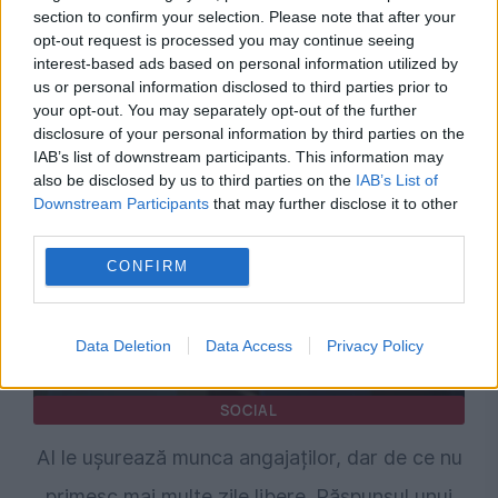
SOCIAL
section to confirm your selection. Please note that after your
opt-out request is processed you may continue seeing
Episcopia Ortodoxă Română din Italia,
interest-based ads based on personal information utilized by
us or personal information disclosed to third parties prior to
recunoscută oficial. Ce se schimbă pentru
your opt-out. You may separately opt-out of the further
români
disclosure of your personal information by third parties on the
IAB’s list of downstream participants. This information may
also be disclosed by us to third parties on the
IAB’s List of
Downstream Participants
that may further disclose it to other
third parties.
CONFIRM
Data Deletion
Data Access
Privacy Policy
SOCIAL
AI le ușurează munca angajaților, dar de ce nu
primesc mai multe zile libere. Răspunsul unui