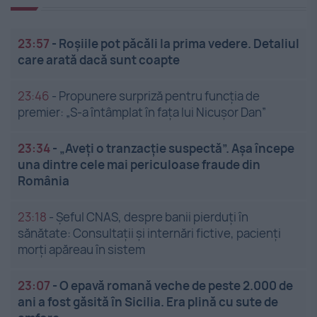
23:57
-
Roșiile pot păcăli la prima vedere. Detaliul
care arată dacă sunt coapte
23:46
-
Propunere surpriză pentru funcția de
premier: „S-a întâmplat în fața lui Nicușor Dan”
23:34
-
„Aveți o tranzacție suspectă”. Așa începe
una dintre cele mai periculoase fraude din
România
23:18
-
Șeful CNAS, despre banii pierduți în
sănătate: Consultații și internări fictive, pacienți
morți apăreau în sistem
23:07
-
O epavă romană veche de peste 2.000 de
ani a fost găsită în Sicilia. Era plină cu sute de