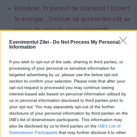
România, în pericol de blackout? Expert
în energie: „Trebuie să accelerăm cât se
poate de repede acele investiții”
Evenimentul Zilei -
Do Not Process My Personal
Information
If you wish to opt-out of the sale, sharing to third parties, or
anti-imbatranire
avocado
broccoli
processing of your personal or sensitive information for
targeted advertising by us, please use the below opt-out
fructe
imbatranire
legume
papaya
section to confirm your selection. Please note that after your
opt-out request is processed you may continue seeing
ten
usturoi
varza
interest-based ads based on personal information utilized by
us or personal information disclosed to third parties prior to
your opt-out. You may separately opt-out of the further
disclosure of your personal information by third parties on the
IAB’s list of downstream participants. This information may
also be disclosed by us to third parties on the
IAB’s List of
Downstream Participants
that may further disclose it to other