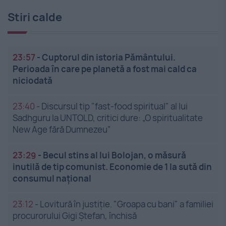
Stiri calde
23:57
-
Cuptorul din istoria Pământului.
Perioada în care pe planetă a fost mai cald ca
niciodată
23:40
-
Discursul tip "fast-food spiritual" al lui
Sadhguru la UNTOLD, critici dure: „O spiritualitate
New Age fără Dumnezeu”
23:29
-
Becul stins al lui Bolojan, o măsură
inutilă de tip comunist. Economie de 1 la sută din
consumul național
23:12
-
Lovitură în justiție. "Groapa cu bani" a familiei
procurorului Gigi Ștefan, închisă