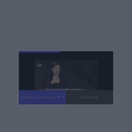
Următorul videoclip în 3
Anulează