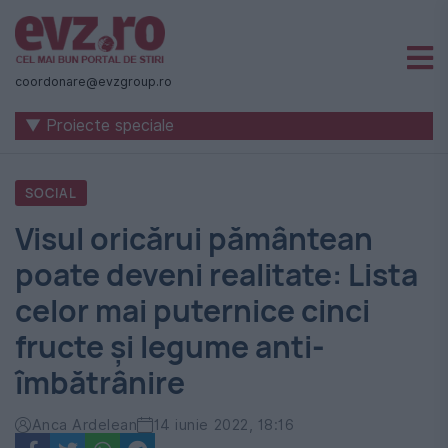
Știri
naționale
coordonare@evzgroup.ro
și
▼ Proiecte speciale
internaționale
|
SOCIAL
România
Visul oricărui pământean
-
poate deveni realitate: Lista
Evenimentul
celor mai puternice cinci
Zilei
fructe și legume anti-
îmbătrânire
Anca Ardelean
14 iunie 2022, 18:16