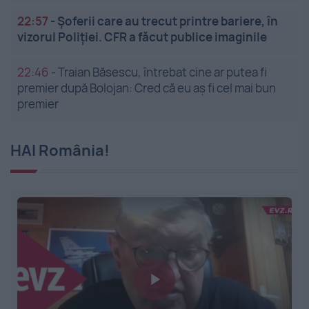
22:57
-
Șoferii care au trecut printre bariere, în
vizorul Poliției. CFR a făcut publice imaginile
22:46
-
Traian Băsescu, întrebat cine ar putea fi
premier după Bolojan: Cred că eu aș fi cel mai bun
premier
HAI România!