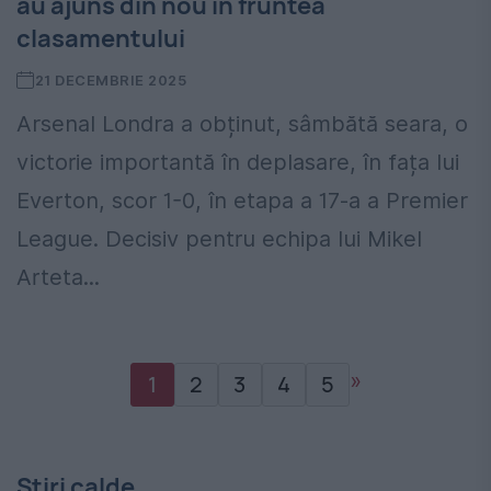
au ajuns din nou în fruntea
clasamentului
21 DECEMBRIE 2025
Arsenal Londra a obținut, sâmbătă seara, o
victorie importantă în deplasare, în fața lui
Everton, scor 1-0, în etapa a 17-a a Premier
League. Decisiv pentru echipa lui Mikel
Arteta...
»
1
2
3
4
5
Stiri calde