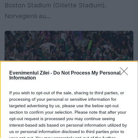
Boston Stadium (Gillette Stadium).
Norvegienii au...
Evenimentul Zilei -
Do Not Process My Personal
Information
If you wish to opt-out of the sale, sharing to third parties, or
processing of your personal or sensitive information for
targeted advertising by us, please use the below opt-out
section to confirm your selection. Please note that after your
Mexicul zdrobește Cehia cu 3-0 și
opt-out request is processed you may continue seeing
câștigă Grupa A cu punctaj maxim la
interest-based ads based on personal information utilized by
us or personal information disclosed to third parties prior to
CM 2026
your opt-out. You may separately opt-out of the further