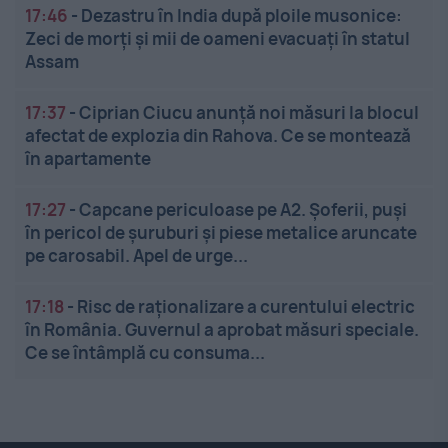
17:46
-
Dezastru în India după ploile musonice:
Zeci de morți și mii de oameni evacuați în statul
Assam
17:37
-
Ciprian Ciucu anunță noi măsuri la blocul
afectat de explozia din Rahova. Ce se montează
în apartamente
17:27
-
Capcane periculoase pe A2. Șoferii, puși
în pericol de șuruburi și piese metalice aruncate
pe carosabil. Apel de urge...
17:18
-
Risc de raționalizare a curentului electric
în România. Guvernul a aprobat măsuri speciale.
Ce se întâmplă cu consuma...