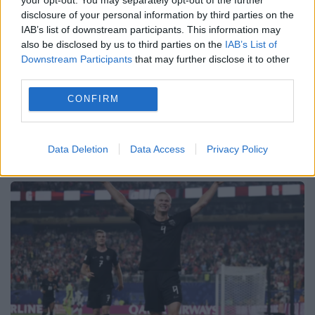
disclosure of your personal information by third parties on the
25 IUNIE 2026
IAB’s list of downstream participants. This information may
also be disclosed by us to third parties on the
IAB’s List of
Spectacol total pe „Mexico City Stadium”!
Downstream Participants
that may further disclose it to other
Într-o atmosferă electrizantă, în fața a
third parties.
peste 80.000 de fani, selecționata
CONFIRM
Mexicului a învins categoric reprezentativa
Cehiei, scor 3-0, în ultima etapă a Grupei...
Data Deletion
Data Access
Privacy Policy