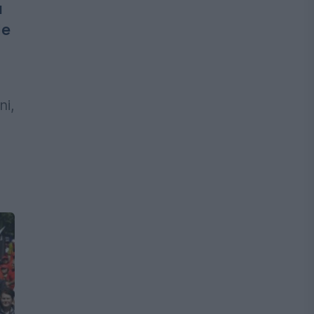
u
de
ni,
e