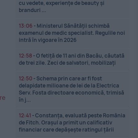
cu vedete, experiențe de beauty și
branduri ...
i
13:06
-
Ministerul Sănătății schimbă
examenul de medic specialist. Regulile noi
intră în vigoare în 2026
12:58
-
O fetiță de 11 ani din Bacău, căutată
de trei zile. Zeci de salvatori, mobilizați
12:50
-
Schema prin care ar fi fost
delapidate milioane de lei de la Electrica
Serv. Fosta directoare economică, trimisă
în j...
12:41
-
Constanța, evaluată peste România
de Fitch. Orașul a primit un calificativ
financiar care depășește ratingul țării