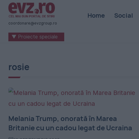
Știri
Home
Social
naționale
coordonare@evzgroup.ro
și
▼ Proiecte speciale
internaționale
|
România
rosie
-
Evenimentul
Zilei
Melania Trump, onorată în Marea
Britanie cu un cadou legat de Ucraina