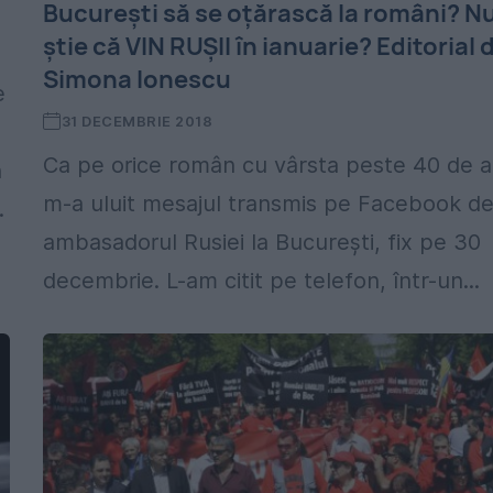
București să se oțărască la români? N
știe că VIN RUȘII în ianuarie? Editorial 
Simona Ionescu
e
31 DECEMBRIE 2018
Ca pe orice român cu vârsta peste 40 de a
n
m-a uluit mesajul transmis pe Facebook d
.
ambasadorul Rusiei la București, fix pe 30
decembrie. L-am citit pe telefon, într-un...