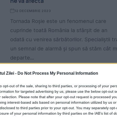
ne va afecta
12 DECEMBRIE 2023
Tornada Roşie este un fenomenul care
cuprinde toată România la sfârşit de an
odată cu venirea sărbătorilor. Specialiștii t
un semnal de alarmă şi spun să stăm cât m
departe...
l Zilei -
Do Not Process My Personal Information
to opt-out of the sale, sharing to third parties, or processing of your per
formation for targeted advertising by us, please use the below opt-out s
Cel mai ingenios mod de a slăbi! De ce 
r selection. Please note that after your opt-out request is processed y
eing interest-based ads based on personal information utilized by us or
mănânci dintr-o farfurie roșie
disclosed to third parties prior to your opt-out. You may separately opt-
losure of your personal information by third parties on the IAB’s list of
22 MARTIE 2021