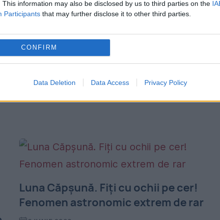
. This information may also be disclosed by us to third parties on the
IA
Cel mai ingenios mod de a slăbi! De ce să
Participants
that may further disclose it to other third parties.
mănânci dintr-o farfurie roșie? Iată ce spu
experţii despre culoarea farfuriei şi cum n
CONFIRM
p
poate influenţa. Cel mai ingenios mod...
Data Deletion
Data Access
Privacy Policy
Luna Căpșună. Fiți cu ochii pe cer!
Fenomen astronomic extrem de rar
e