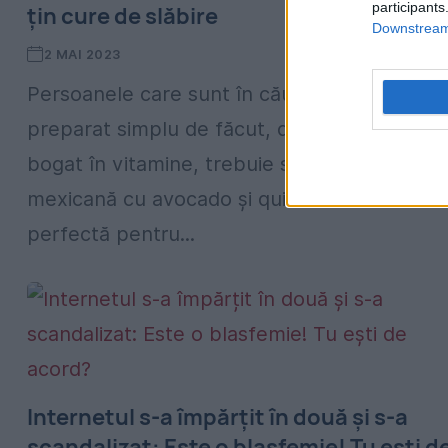
participants
țin cure de slăbire
Downstream 
2 MAI 2023
Persoanele care sunt în căutarea unui
preparat simplu de făcut, dar în același tim
bogat în vitamine, trebuie să știe că salata
mexicană cu avocado și quinoa este
perfectă pentru...
Internetul s-a împărțit în două și s-a
scandalizat: Este o blasfemie! Tu ești d