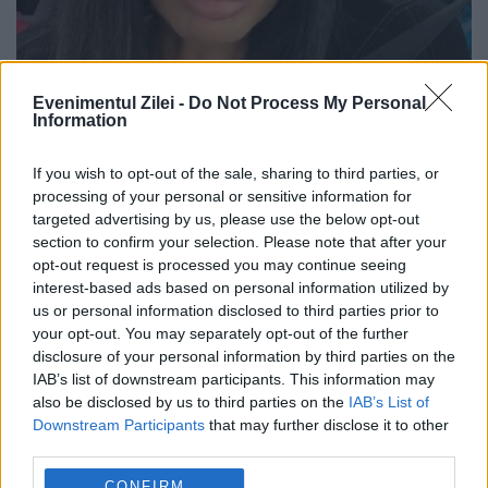
Evenimentul Zilei -
Do Not Process My Personal
EXCLUSIV. Elena Băsescu, situație
Information
tragi-comică la deschiderea pizzeriei
If you wish to opt-out of the sale, sharing to third parties, or
iubitului ei. „Muritorii” au zărit-o într-o
processing of your personal or sensitive information for
ipostază hilară
targeted advertising by us, please use the below opt-out
section to confirm your selection. Please note that after your
opt-out request is processed you may continue seeing
24 OCTOMBRIE 2018
interest-based ads based on personal information utilized by
În seara zilei de marți, 23 octombrie, la o zi
us or personal information disclosed to third parties prior to
your opt-out. You may separately opt-out of the further
după ce însăși Traian Băsescu a luat la pas
disclosure of your personal information by third parties on the
IAB’s list of downstream participants. This information may
Bulevardul Nicolae Titulescu din Capitală, a
also be disclosed by us to third parties on the
IAB’s List of
apărut și Eba. Acest loc...
Downstream Participants
that may further disclose it to other
third parties.
CONFIRM