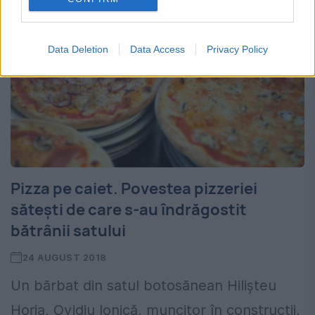
Data Deletion
Data Access
Privacy Policy
Pizza pe caiet. Povestea pizzeriei
sătești de care s-au îndrăgostit
bătrânii satului
24 AUGUST 2018
Un bărbat din satul botosănean Hilișteu
Horia, Ovidiu Ionică, muncitor în construcții,