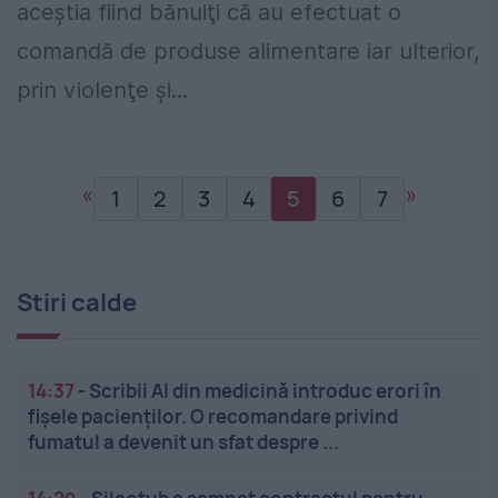
aceştia fiind bănuiţi că au efectuat o
comandă de produse alimentare iar ulterior,
prin violenţe şi...
«
»
1
2
3
4
5
6
7
Stiri calde
14:37
-
Scribii AI din medicină introduc erori în
fișele pacienților. O recomandare privind
fumatul a devenit un sfat despre ...