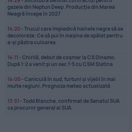
14:29
-
Silcotub a semnat contractul pentru
gazele din Neptun Deep. Producția din Marea
Neagră începe în 2027
14:20
-
Trucul care împiedică hainele negre să se
decoloreze. Ce să pui în mașina de spălat pentru
a-și păstra culoarea
14:11
-
Chirilă, debut de coșmar la CS Dinamo.
După 1-2 a venit și un sec 1-5 cu CSM Slatina
14:00
-
Caniculă în sud, furtuni și vijelii în mai
multe regiuni. Prognoza meteo actualizată
13:51
-
Todd Blanche, confirmat de Senatul SUA
ca procuror general al SUA