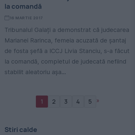
la comandă
16 MARTIE 2017
Tribunalul Galați a demonstrat că judecarea
Marianei Rarinca, femeia acuzată de şantaj
de fosta şefă a ICCJ Livia Stanciu, s-a făcut
la comandă, completul de judecată nefiind
stabilit aleatoriu așa...
»
1
2
3
4
5
Stiri calde