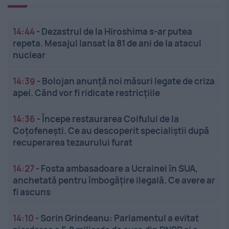
14:44
-
Dezastrul de la Hiroshima s-ar putea
repeta. Mesajul lansat la 81 de ani de la atacul
nuclear
14:39
-
Bolojan anunță noi măsuri legate de criza
apei. Când vor fi ridicate restricțiile
14:36
-
Începe restaurarea Coifului de la
Coțofenești. Ce au descoperit specialiștii după
recuperarea tezaurului furat
14:27
-
Fosta ambasadoare a Ucrainei în SUA,
anchetată pentru îmbogățire ilegală. Ce avere ar
fi ascuns
14:10
-
Sorin Grindeanu: Parlamentul a evitat