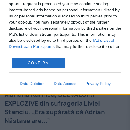
Fostul președinte Traian Băsescu a susținut
opt-out request is processed you may continue seeing
interest-based ads based on personal information utilized by
luni seara, la România TV, că așa-zisul stat
us or personal information disclosed to third parties prior to
paralel (invocat obsesiv de PSD-ALDE) nu
your opt-out. You may separately opt-out of the further
disclosure of your personal information by third parties on the
există, dar că pot fi constatate anumite
IAB’s list of downstream participants. This information may
also be disclosed by us to third parties on the
IAB’s List of
acțiuni de tip...
Downstream Participants
that may further disclose it to other
third parties.
CONFIRM
Data Deletion
Data Access
Privacy Policy
Mariana Rarinca, DEZVĂLUIRI
EXPLOZIVE din sufrageria Liviei
Stanciu. „Era supărată că Adrian
Năstase are...”