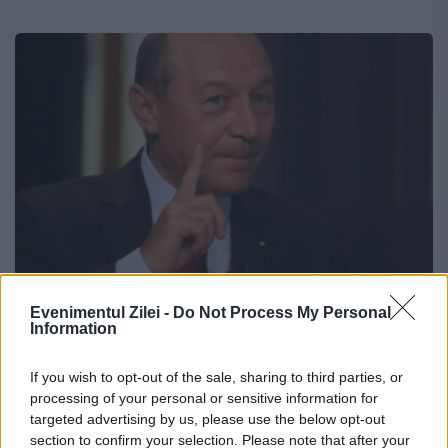
Băsescu: ”STATUL PARALEL NU EXISTĂ,
Evenimentul Zilei -
Do Not Process My Personal
Information
dar constat OPERAȚIUNI MAFIOTE ale
statului propriu-zis!”
If you wish to opt-out of the sale, sharing to third parties, or
processing of your personal or sensitive information for
11 DECEMBRIE 2017
targeted advertising by us, please use the below opt-out
section to confirm your selection. Please note that after your