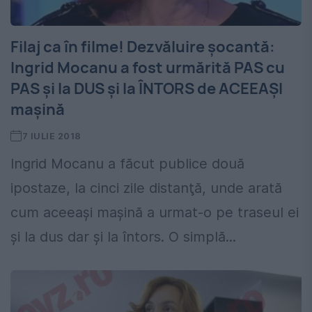
Filaj ca în filme! Dezvăluire şocantă:
Ingrid Mocanu a fost urmărită PAS cu
PAS şi la DUS şi la ÎNTORS de ACEEAŞI
maşină
7 IULIE 2018
Ingrid Mocanu a făcut publice două
ipostaze, la cinci zile distanţă, unde arată
cum aceeaşi maşină a urmat-o pe traseul ei
şi la dus dar şi la întors. O simplă...