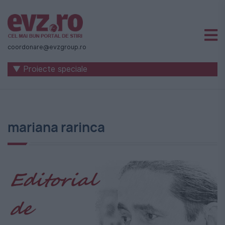
Știri
naționale
coordonare@evzgroup.ro
și
▼ Proiecte speciale
internaționale
|
România
mariana rarinca
-
Evenimentul
Zilei