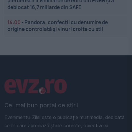
pierderea a 5,8 miliarde de euro din PNRR și a
deblocat 16,7 miliarde din SAFE
14:00
-
Pandora: confecții cu denumire de
origine controlată și vinuri croite cu stil
Linkuri utile
Cel mai bun portal de stiri!
Evenimentul Zilei este o publicație multimedia, dedicată
celor care apreciază știrile corecte, obiective și