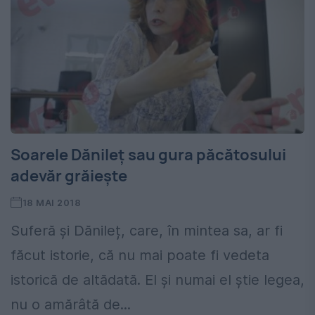
Soarele Dănileț sau gura păcătosului
adevăr grăiește
18 MAI 2018
Suferă și Dănileț, care, în mintea sa, ar fi
făcut istorie, că nu mai poate fi vedeta
istorică de altădată. El și numai el știe legea,
nu o amărâtă de...