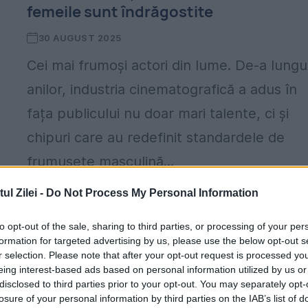
femeile sunt îndrăgostite
30 AUGUST 2025
Cei mai frumoși actori din lume. De-a lungu
anilor, industria cinematografică a adus în
fața publicului nu doar mari talente, ci și
chipuri care au redefinit standardele de
frumusețe masculină...
l Zilei -
Do Not Process My Personal Information
to opt-out of the sale, sharing to third parties, or processing of your per
formation for targeted advertising by us, please use the below opt-out s
r selection. Please note that after your opt-out request is processed y
eing interest-based ads based on personal information utilized by us or
disclosed to third parties prior to your opt-out. You may separately opt-
losure of your personal information by third parties on the IAB’s list of