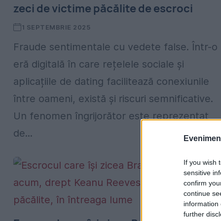
zeci de victime păcălite de escroci
1 SEPTEMBRIE 2025
Fraude sentimentale cu vedete false. Într-o
eră digitală în care rețelele sociale și
aplicațiile de dating facilitează conexiunile
între oameni, există și riscuri semnificative.
Un fenomen îngrijorător este reprezentat
de...
Evenimentu
If you wish 
sensitive in
confirm you
continue se
information 
further disc