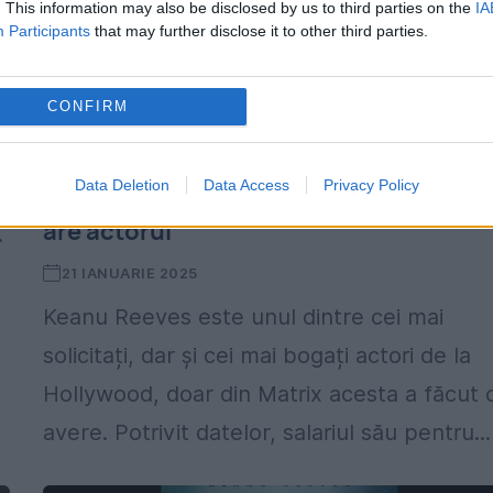
. This information may also be disclosed by us to third parties on the
IA
Participants
that may further disclose it to other third parties.
CONFIRM
Keanu Reeves a făcut o avere doar din
Data Deletion
Data Access
Privacy Policy
Matrix. Câte sute de milioane de dolari
are actorul
.
21 IANUARIE 2025
Keanu Reeves este unul dintre cei mai
solicitați, dar și cei mai bogați actori de la
Hollywood, doar din Matrix acesta a făcut 
avere. Potrivit datelor, salariul său pentru...