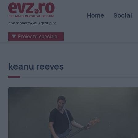
Știri
Home
Social
naționale
coordonare@evzgroup.ro
și
▼ Proiecte speciale
internaționale
|
România
keanu reeves
-
Evenimentul
Zilei