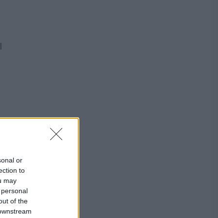
l
sonal or
ection to
ou may
 personal
out of the
 downstream