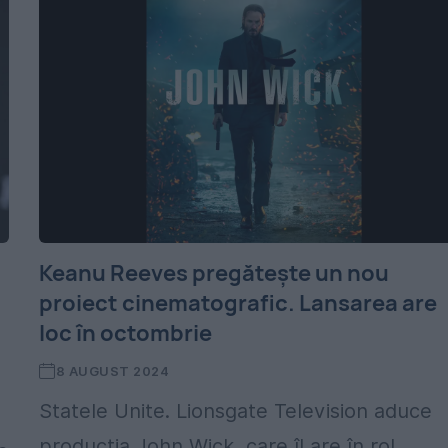
Keanu Reeves pregătește un nou
proiect cinematografic. Lansarea are
loc în octombrie
8 AUGUST 2024
Statele Unite. Lionsgate Television aduce
,
producția John Wick, care îl are în rol