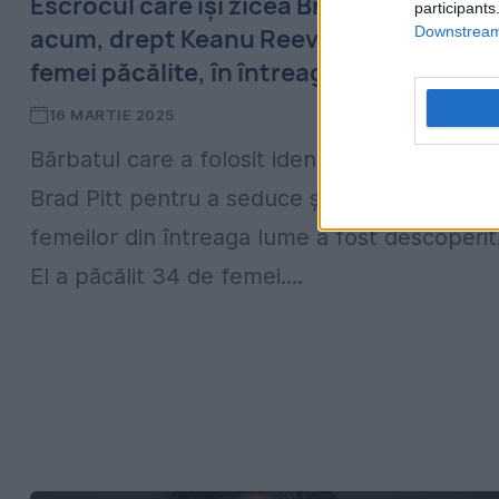
Escrocul care își zicea Brad Pitt se dă,
participants
Downstream 
acum, drept Keanu Reeves. Zeci de
femei păcălite, în întreaga lume
16 MARTIE 2025
Bărbatul care a folosit identitatea falsă a lui
Brad Pitt pentru a seduce și a fura banii
femeilor din întreaga lume a fost descoperit
El a păcălit 34 de femei....