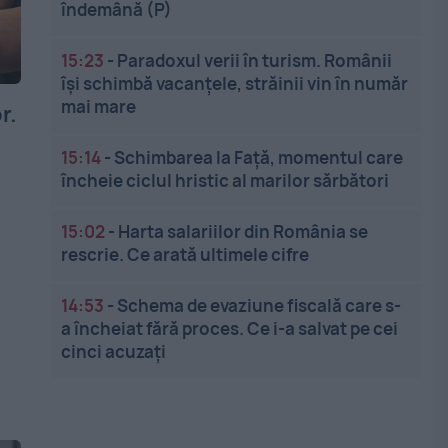
îndemână (P)
15:23
-
Paradoxul verii în turism. Românii
își schimbă vacanțele, străinii vin în număr
mai mare
r.
15:14
-
Schimbarea la Față, momentul care
încheie ciclul hristic al marilor sărbători
15:02
-
Harta salariilor din România se
rescrie. Ce arată ultimele cifre
14:53
-
Schema de evaziune fiscală care s-
a încheiat fără proces. Ce i-a salvat pe cei
cinci acuzați