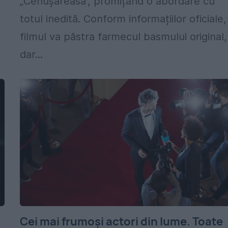
„Cenușăreasa”, promițând o abordare cu
totul inedită. Conform informațiilor oficiale,
filmul va păstra farmecul basmului original,
dar...
Cei mai frumoși actori din lume. Toate