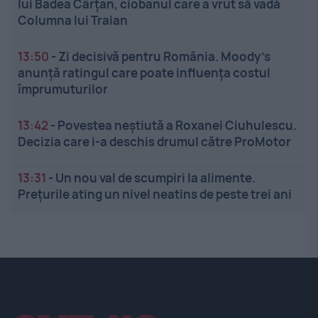
lui Badea Cârțan, ciobanul care a vrut să vadă
Columna lui Traian
13:50
-
Zi decisivă pentru România. Moody’s
anunță ratingul care poate influența costul
împrumuturilor
13:42
-
Povestea neștiută a Roxanei Ciuhulescu.
Decizia care i-a deschis drumul către ProMotor
13:31
-
Un nou val de scumpiri la alimente.
Prețurile ating un nivel neatins de peste trei ani