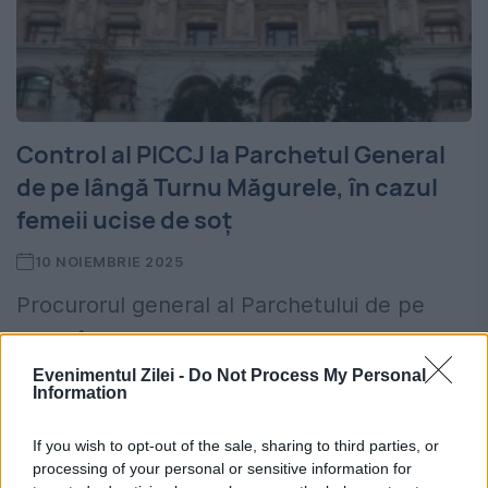
Control al PICCJ la Parchetul General
de pe lângă Turnu Măgurele, în cazul
femeii ucise de soț
10 NOIEMBRIE 2025
Procurorul general al Parchetului de pe
lângă Înalta Curte de Casaţie şi Justiţie(
Evenimentul Zilei -
Do Not Process My Personal
PICCJ) a dispus un control la Parchetul de
Information
pe lângă Judecătoria Turnu Măgurele, după
If you wish to opt-out of the sale, sharing to third parties, or
ce o femeie...
processing of your personal or sensitive information for