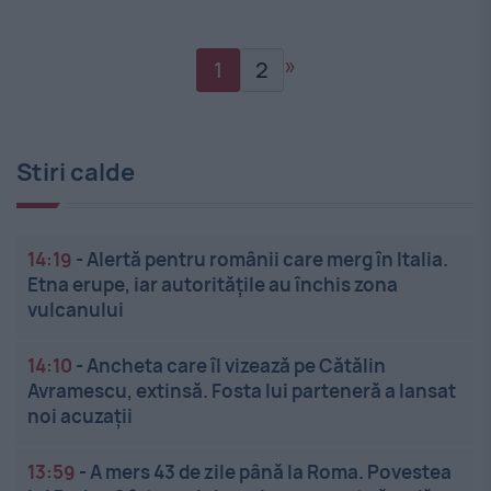
»
1
2
Stiri calde
14:19
-
Alertă pentru românii care merg în Italia.
Etna erupe, iar autoritățile au închis zona
vulcanului
14:10
-
Ancheta care îl vizează pe Cătălin
Avramescu, extinsă. Fosta lui parteneră a lansat
noi acuzații
13:59
-
A mers 43 de zile până la Roma. Povestea