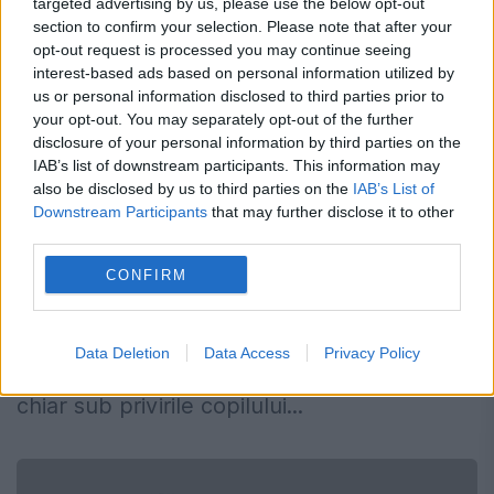
targeted advertising by us, please use the below opt-out
section to confirm your selection. Please note that after your
opt-out request is processed you may continue seeing
interest-based ads based on personal information utilized by
us or personal information disclosed to third parties prior to
your opt-out. You may separately opt-out of the further
Verificări de la centru la IPJ Teleorman,
disclosure of your personal information by third parties on the
în cazul tinerei ucise
IAB’s list of downstream participants. This information may
also be disclosed by us to third parties on the
IAB’s List of
10 NOIEMBRIE 2025
Downstream Participants
that may further disclose it to other
third parties.
ConducereaPoliţiei Române anunţă că au
CONFIRM
fost efectuate verificări la Inspectoratul de
Poliţie Judeţean Teleorman, după ce o
Data Deletion
Data Access
Privacy Policy
femeie a fost ucisă de soțul său pe stradă,
chiar sub privirile copilului...