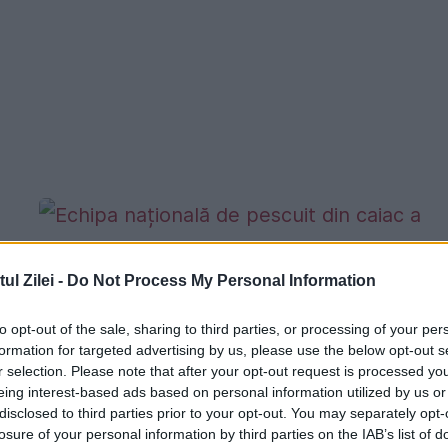
l Zilei -
Do Not Process My Personal Information
to opt-out of the sale, sharing to third parties, or processing of your per
formation for targeted advertising by us, please use the below opt-out s
a
Echipa națională de pescuit din caiac 
r selection. Please note that after your opt-out request is processed y
României, expulzată din Mexic înainte
eing interest-based ads based on personal information utilized by us or
disclosed to third parties prior to your opt-out. You may separately opt-
Campionatului Mondial. Sportivii acuz
losure of your personal information by third parties on the IAB’s list of