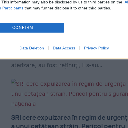
tratamente umilitoare
. This information may also be disclosed by us to third parties on the
IA
Participants
that may further disclose it to other third parties.
26 NOIEMBRIE 2025
,
O situație fără precedent afectează lotul
CONFIRM
național de pescuit din caiac al României,
calificat la Campionatul Mondial din Mexic.
Data Deletion
Data Access
Privacy Policy
Sportivii povestesc că, imediat după
aterizare, au fost reținuți, li s-au...
SRI cere expulzarea în regim de urgen
a unui cetățean străin. Pericol pentru