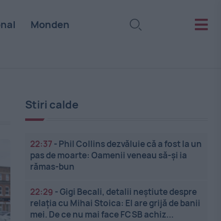
onal
Monden
Stiri calde
22:37
-
Phil Collins dezvăluie că a fost la un
pas de moarte: Oamenii veneau să-și ia
rămas-bun
22:29
-
Gigi Becali, detalii neștiute despre
relația cu Mihai Stoica: El are grijă de banii
mei. De ce nu mai face FCSB achiz...