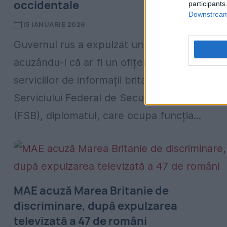
occidentale
participants
Downstream 
15 IANUARIE 2026
Guvernul rus a expulzat un diplomat britanic
acuzându-l că ar fi un ofițer nedeclarat al
serviciilor de informații britanice. Potrivit
Serviciului Federal de Securitate al Rusiei
(FSB), diplomatul, care ocupa funcția...
MAE acuză Marea Britanie de
discriminare, după expulzarea
televizată a 47 de români