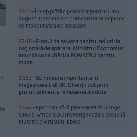
22:11
-
Încep plățile pensiilor pentru luna
august. Data la care primești banii depinde
de modalitatea de încasare
22:01
-
Planul de salvare pentru industria
națională de apărare. Ministrul Economiei
anunță consultări la ROMAERO pentru
mode...
și
21:53
-
Schimbare importantă în
magazinele Lidl UK. Clienții pot primi
i
gratuit alimente rămase nevândute
21:44
-
Epidemie fără precedent în Congo.
te
OMS și Africa CDC investighează o posibilă
mutație a virusului Ebola