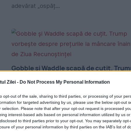
adevărat „ospăț...
Gobble și Waddle scapă de cuțit. Trum
vorbește despre prețurile la mâncare
l Zilei -
Do Not Process My Personal Information
înainte de Ziua Recunoștinței
to opt-out of the sale, sharing to third parties, or processing of your per
26 NOIEMBRIE 2025
formation for targeted advertising by us, please use the below opt-out s
La 25 noiembrie 2025, președintele americ
r selection. Please note that after your opt-out request is processed y
eing interest-based ads based on personal information utilized by us or
Donald Trump a oficializat grațierea a doi
disclosed to third parties prior to your opt-out. You may separately opt-
losure of your personal information by third parties on the IAB’s list of
curcani din Carolina de Nord — Gobble și