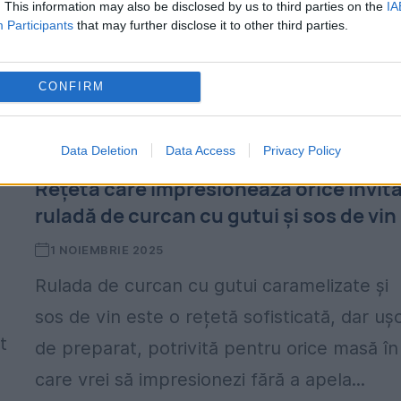
. This information may also be disclosed by us to third parties on the
IA
Waddle — într-o ceremonie desfășurată la
Participants
that may further disclose it to other third parties.
Grădina de Trandafiri...
CONFIRM
Data Deletion
Data Access
Privacy Policy
Rețeta care impresionează orice invita
ruladă de curcan cu gutui și sos de vin
1 NOIEMBRIE 2025
Rulada de curcan cu gutui caramelizate și
sos de vin este o rețetă sofisticată, dar uș
t
de preparat, potrivită pentru orice masă în
n
care vrei să impresionezi fără a apela...