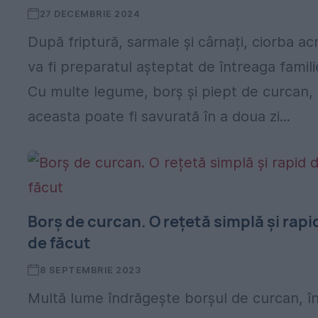
27 DECEMBRIE 2024
După friptură, sarmale și cârnați, ciorba ac
va fi preparatul așteptat de întreaga famili
Cu multe legume, borș și piept de curcan,
aceasta poate fi savurată în a doua zi...
Borș de curcan. O rețetă simplă și rapi
de făcut
8 SEPTEMBRIE 2023
Multă lume îndrăgește borșul de curcan, î