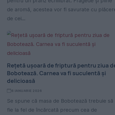
pentru un prânz echilibrat. Fragede și pline
de aromă, acestea vor fi savurate cu plăcer
de cei...
Rețetă ușoară de friptură pentru ziua d
Bobotează. Carnea va fi suculentă și
delicioasă
6 IANUARIE 2026
Se spune că masa de Bobotează trebuie să
fie la fel de încărcată precum cea de