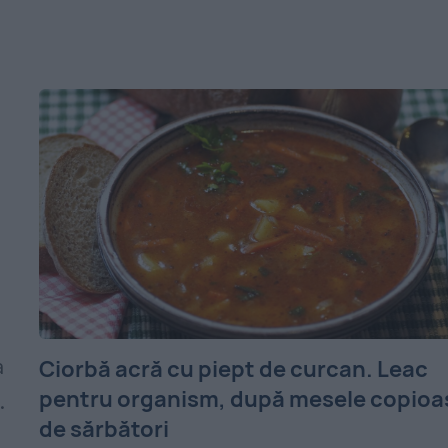
Ciorbă acră cu piept de curcan. Leac
a
pentru organism, după mesele copioa
.
de sărbători