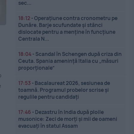
sec...
18:12
-
Operațiune contra cronometru pe
Dunăre. Barje scufundate și stânci
dislocate pentru a menține în funcțiune
Centrala N...
18:04
-
Scandal în Schengen după criza din
Ceuta. Spania amenință Italia cu „măsuri
proporționale”
o
17:53
-
Bacalaureat 2026, sesiunea de
e
toamnă. Programul probelor scrise și
regulile pentru candidați
17:46
-
Dezastru în India după ploile
musonice: Zeci de morți și mii de oameni
evacuați în statul Assam