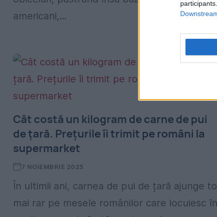
participants
Downstream 
americani,...
Cât costă un kilogram de carne de pui
de țară. Prețurile îi trimit pe români la
supermarket
7 NOIEMBRIE 2025
În ultimii ani, carnea de pui de țară ajunge to
mai rar pe mesele românilor care locuiesc î