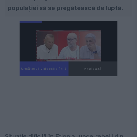
populației să se pregătească de luptă.
Următorul videoclip în 4
Anulează
Situație dificilă în Etiopia, unde rebelii din