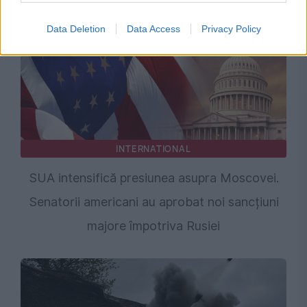
Data Deletion
Data Access
Privacy Policy
INTERNATIONAL
SUA intensifică presiunea asupra Moscovei.
Senatorii americani au aprobat noi sancțiuni
majore împotriva Rusiei