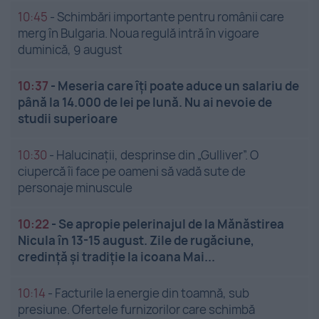
10:45
-
Schimbări importante pentru românii care
merg în Bulgaria. Noua regulă intră în vigoare
duminică, 9 august
10:37
-
Meseria care îți poate aduce un salariu de
până la 14.000 de lei pe lună. Nu ai nevoie de
studii superioare
10:30
-
Halucinații, desprinse din „Gulliver”. O
ciupercă îi face pe oameni să vadă sute de
personaje minuscule
10:22
-
Se apropie pelerinajul de la Mănăstirea
Nicula în 13-15 august. Zile de rugăciune,
credință și tradiție la icoana Mai...
10:14
-
Facturile la energie din toamnă, sub
presiune. Ofertele furnizorilor care schimbă