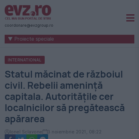
Știri
naționale
coordonare@evzgroup.ro
și
▼ Proiecte speciale
internaționale
|
INTERNATIONAL
România
Statul măcinat de războiul
-
civil. Rebelii amenință
Evenimentul
capitala. Autoritățile cer
Zilei
localnicilor să pregătească
apărarea
Ionel Sclavone
3 noiembrie 2021, 08:22