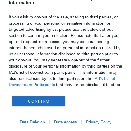
Information
Destinația turistică mortală: locul din Europa
unde peste o sută de turiști își pierd viața în
If you wish to opt-out of the sale, sharing to third parties, or
processing of your personal or sensitive information for
fiecare an
targeted advertising by us, please use the below opt-out
section to confirm your selection. Please note that after your
opt-out request is processed you may continue seeing
interest-based ads based on personal information utilized by
us or personal information disclosed to third parties prior to
your opt-out. You may separately opt-out of the further
disclosure of your personal information by third parties on the
IAB’s list of downstream participants. This information may
also be disclosed by us to third parties on the
IAB’s List of
Downstream Participants
that may further disclose it to other
third parties.
SOCIAL
CONFIRM
Încep plățile pensiilor pentru luna august. Data
la care primești banii depinde de modalitatea
Data Deletion
Data Access
Privacy Policy