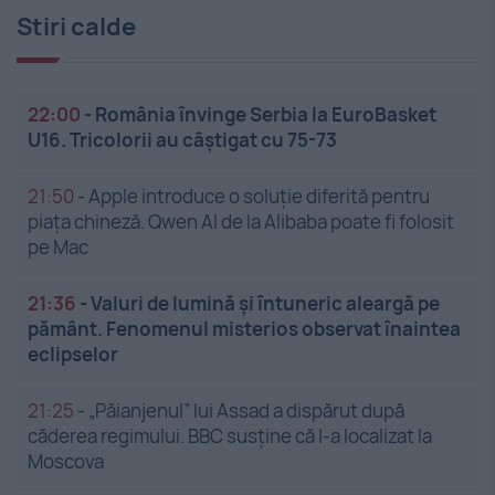
Stiri calde
22:00
-
România învinge Serbia la EuroBasket
U16. Tricolorii au câștigat cu 75-73
21:50
-
Apple introduce o soluție diferită pentru
piața chineză. Qwen AI de la Alibaba poate fi folosit
pe Mac
21:36
-
Valuri de lumină și întuneric aleargă pe
pământ. Fenomenul misterios observat înaintea
eclipselor
21:25
-
„Păianjenul” lui Assad a dispărut după
căderea regimului. BBC susține că l-a localizat la
Moscova