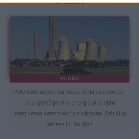
de încasare
POLITICA
PSD cere activarea mecanismului european
de urgență pentru energie și susține
menținerea centralelor pe cărbune. Critici la
adresa lui Bolojan