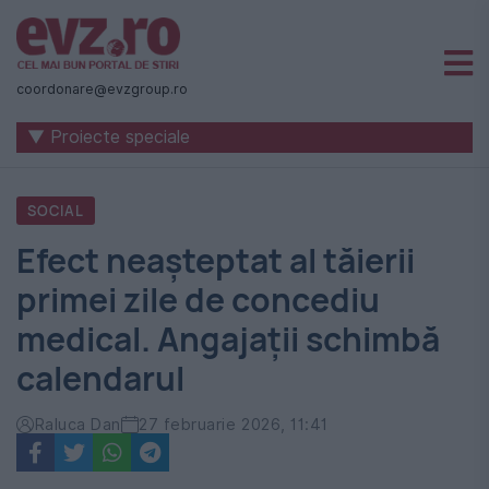
Știri
naționale
coordonare@evzgroup.ro
și
▼ Proiecte speciale
internaționale
|
SOCIAL
România
Efect neașteptat al tăierii
-
primei zile de concediu
Evenimentul
medical. Angajații schimbă
Zilei
calendarul
Raluca Dan
27 februarie 2026, 11:41