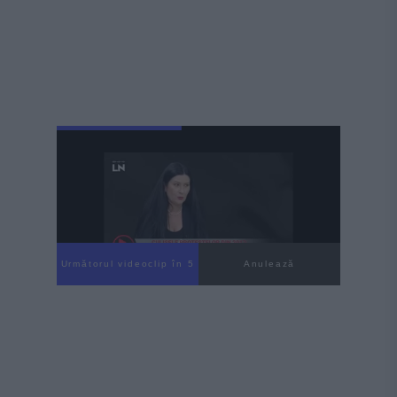
Următorul videoclip în 3
Anulează