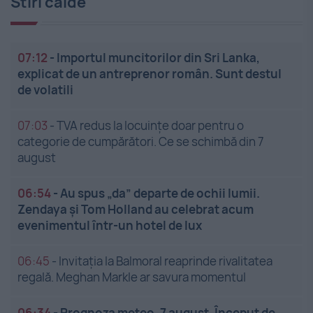
Stiri calde
07:12
-
Importul muncitorilor din Sri Lanka,
explicat de un antreprenor român. Sunt destul
de volatili
07:03
-
TVA redus la locuințe doar pentru o
categorie de cumpărători. Ce se schimbă din 7
august
06:54
-
Au spus „da” departe de ochii lumii.
Zendaya și Tom Holland au celebrat acum
evenimentul într-un hotel de lux
06:45
-
Invitația la Balmoral reaprinde rivalitatea
regală. Meghan Markle ar savura momentul
06:34
-
Prognoza meteo, 7 august. Început de