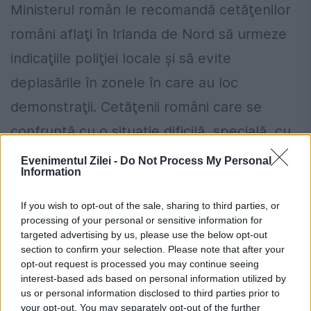
Ministerul român le recomandă cetăţenilor
români aflaţi în Irlanda de Nord să urmeze
indicaţiile poliţiei locale şi să evite
deplasările în zonele în care au loc
demonstraţii. Cetăţenii români care se
confruntă cu o situaţie dificilă, specială, cu
un caracter de urgenţă au la dispoziţie
Evenimentul Zilei -
Do Not Process My Personal
Information
telefonul de urgenţă al Consulatului
General al României la Edinburgh: +44 (0)
If you wish to opt-out of the sale, sharing to third parties, or
processing of your personal or sensitive information for
7951 858 445.
targeted advertising by us, please use the below opt-out
section to confirm your selection. Please note that after your
opt-out request is processed you may continue seeing
Plată impusă prin lege pentru românii
interest-based ads based on personal information utilized by
care stau la bloc. Aceste sume devin
us or personal information disclosed to third parties prior to
your opt-out. You may separately opt-out of the further