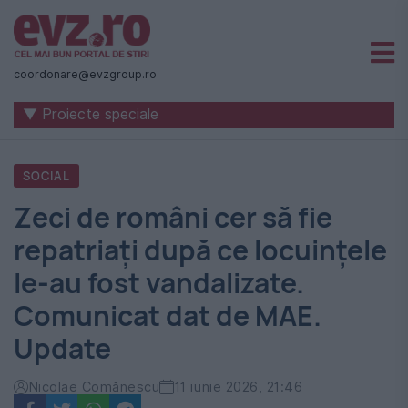
Știri
naționale
coordonare@evzgroup.ro
și
▼ Proiecte speciale
internaționale
|
SOCIAL
România
Zeci de români cer să fie
-
repatriați după ce locuințele
Evenimentul
le-au fost vandalizate.
Zilei
Comunicat dat de MAE.
Update
Nicolae Comănescu
11 iunie 2026, 21:46