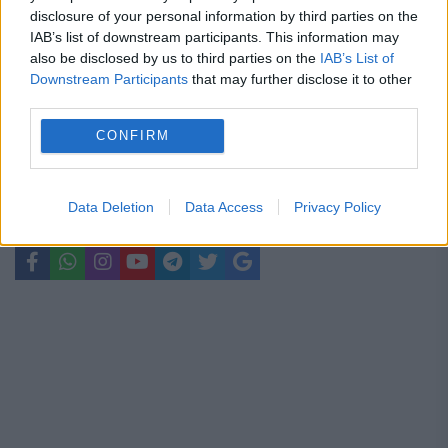
obligații pentru proprietari
disclosure of your personal information by third parties on the
IAB’s list of downstream participants. This information may
Un detaliu din certificatul auto poate
also be disclosed by us to third parties on the
IAB’s List of
aduce amendă și permisul suspendat
Downstream Participants
that may further disclose it to other
third parties.
unor categorii de șoferi
CONFIRM
Data Deletion
Data Access
Privacy Policy
Belfast
irlanda de nord
MAE
români