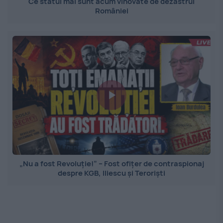
Ce statui mai sunt acum vinovate de dezastrul
României
„Nu a fost Revoluție!” – Fost ofițer de contraspionaj
despre KGB, Iliescu și Teroriști