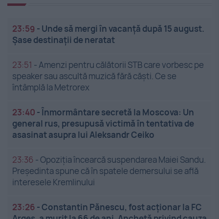
23:59
-
Unde să mergi în vacanță după 15 august.
Șase destinații de neratat
23:51
-
Amenzi pentru călătorii STB care vorbesc pe
speaker sau ascultă muzică fără căști. Ce se
întâmplă la Metrorex
23:40
-
Înmormântare secretă la Moscova: Un
general rus, presupusă victimă în tentativa de
asasinat asupra lui Aleksandr Ceiko
23:36
-
Opoziția încearcă suspendarea Maiei Sandu.
Președinta spune că în spatele demersului se află
interesele Kremlinului
23:26
-
Constantin Pănescu, fost acționar la FC
Argeș, a murit la 66 de ani. Anchetă privind cauza