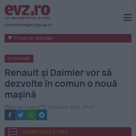
Știri
naționale
coordonare@evzgroup.ro
și
▼ Proiecte speciale
internaționale
|
ECONOMIE
România
Renault și Daimler vor să
-
dezvolte în comun o nouă
Evenimentul
mașină
Zilei
Daniel Valeriu
2 februarie 2021, 20:27
COMENTEAZĂ ȘTIREA