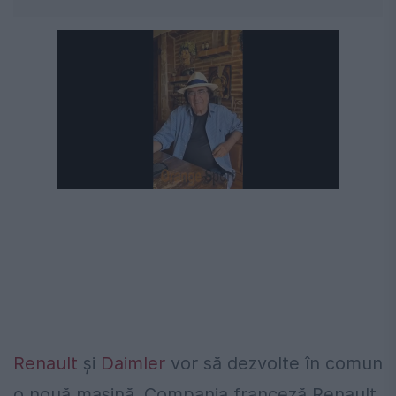
Renault
și
Daimler
vor să dezvolte în comun
o nouă mașină. Compania franceză Renault,