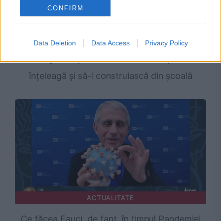
CONFIRM
SOCIAL
Cum arată cu adevărat un oraș verde atunci
Data Deletion
Data Access
Privacy Policy
când generația care îl va locui începe să îl
înțeleagă și să-l construiască din școală
ACTUALITATE
Ce făcea Fauci, de fapt, în timpul Pandemiei