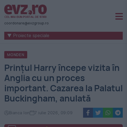
Știri
naționale
coordonare@evzgroup.ro
și
▼ Proiecte speciale
internaționale
|
MONDEN
România
Prințul Harry începe vizita în
-
Anglia cu un proces
Evenimentul
important. Cazarea la Palatul
Zilei
Buckingham, anulată
Bianca Ion
7 iulie 2026, 09:09