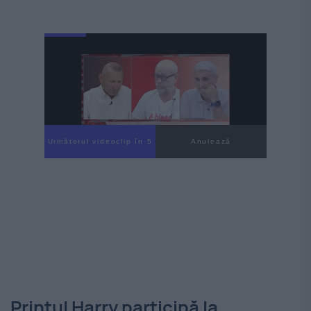
Următorul videoclip în 4
Anulează
Prințul Harry participă la