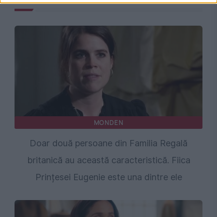
MONDEN
Doar două persoane din Familia Regală
britanică au această caracteristică. Fiica
Prințesei Eugenie este una dintre ele